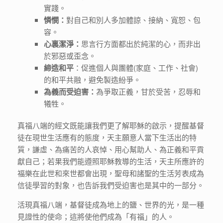
實踐。
憐憫：
對自己和別人多加體諒、接納、寬恕、包
容。
心裏潔淨：
思言行方面都出於純潔的心，而非出
於邪惡或歪念。
締造和平
：促進個人與團體(家庭、工作、社會)
的和平共融，避免製造紛爭。
為義而受迫害：
為爭取正義，甘於受苦，忍辱和
犧牲。
真福八端的經文既能讓我們更了解耶穌的啟示，提醒基督
徒在現世生活應有的態度，天主願意人當下生活出的特
質，謙虛、為痛苦的人哀悼、用心幫助人、為正義和平貢
獻自己；若果我們能遵照耶穌教導的生活，天主所應許的
福樂在此世和來世都會出現，聖母和諸聖的生活芳表成為
信徒學習的對象，也告訴我們受迫害也是其中的一部分。
活現真福八端，基督徒成為地上的鹽、世界的光，是一種
見證性的使命；這將使他們成為「有福」的人。