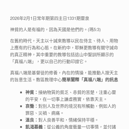
2026年2月1日常年期第四主日1331期靈泉
神貧的人是有福的，因為天國是他們的。(瑪5:3)
在舊約時代，天主以十誡來教導以民在侍主、待人、用物
上應有的行為和心態。在新約中，耶穌更教導有關守誡命
的真正精神，其中重要的教導包括這山中聖訓所顯示的
「真福八端」，更以自己的行動印證它。
真福八端是基督徒的修養，內在的情操，能推動人按天主
的旨意生活。教區教理中心
簡單闡釋「真福八端」的訊息
神貧：
接納物質的貧乏、赤貧的苦楚，注重心靈
的平安，在一切事上謙虛務實，依靠天主。
哀慟：
對別人及世界的境況有所觸動，例如人的
罪惡、災禍、病痛。
溫良：
對人良善平和，情緒保持平穩。
飢渴慕義：
從公義的角度衝量一切事情，並付諸