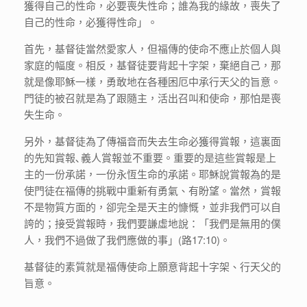
獲得自己的性命，必要喪失性命；誰為我的緣故，喪失了
自己的性命，必獲得性命」。
首先，基督徒當然愛家人，但福傳的使命不應止於個人與
家庭的幅度。相反，基督徒要背起十字架，棄絕自己，那
就是像耶穌一樣，勇敢地在各種困厄中承行天父的旨意。
門徒的被召就是為了跟隨主，活出召叫和使命，那怕是喪
失生命。
另外，基督徒為了傳福音而失去生命必獲得賞報，這裏面
的先知賞報､義人賞報並不重要。重要的是這些賞報是上
主的一份承諾，一份永恆生命的承諾。耶穌說賞報為的是
使門徒在福傳的挑戰中重新有勇氣、有盼望。當然，賞報
不是物質方面的，卻完全是天主的慷慨，並非我們可以自
誇的；接受賞報時，我們要謙虛地說：「我們是無用的僕
人，我們不過做了我們應做的事」(路17:10)。
基督徒的素質就是福傳使命上願意背起十字架、行天父的
旨意。