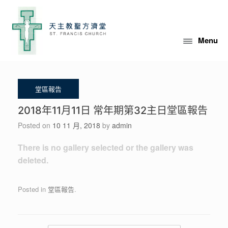
Skip
to
content
Menu
2018年11月11日 常年期第32主日堂區報告
Posted on
10 11 月, 2018
by
admin
There is no gallery selected or the gallery was
deleted.
Posted in
堂區報告
.