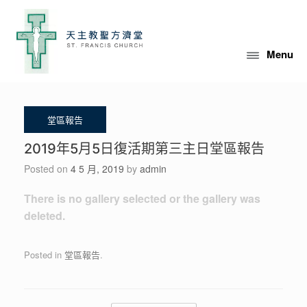
Skip
to
content
Menu
2019年5月5日復活期第三主日堂區報告
Posted on
4 5 月, 2019
by
admin
There is no gallery selected or the gallery was
deleted.
Posted in
堂區報告
.