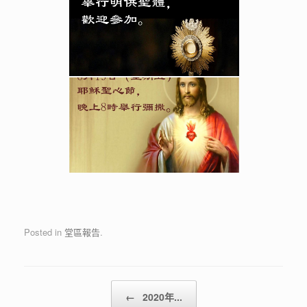
Posted in
堂區報告
.
Post navigation
←
2020年...