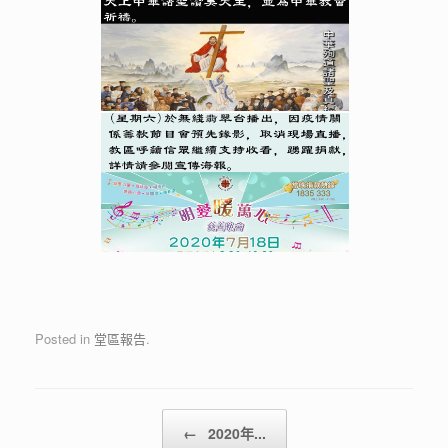
Posted in
堂區報告
.
Post navigation
←
2020年...