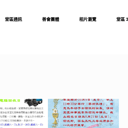
堂區通訊
善會團體
相片瀏覽
堂區 3