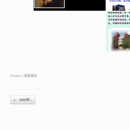
Posted in
堂區報告
.
Post navigation
←
2022年...