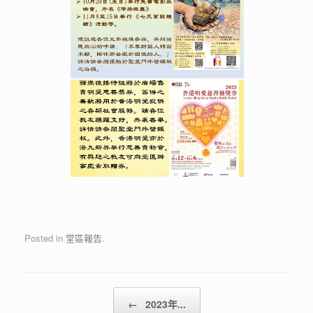
Posted in
堂區報告
.
Post navigation
←
2023年...