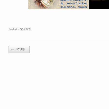
Posted in
堂區報告
.
Post navigation
←
2024年...