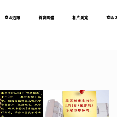
堂區通訊
善會團體
相片瀏覽
堂區 3