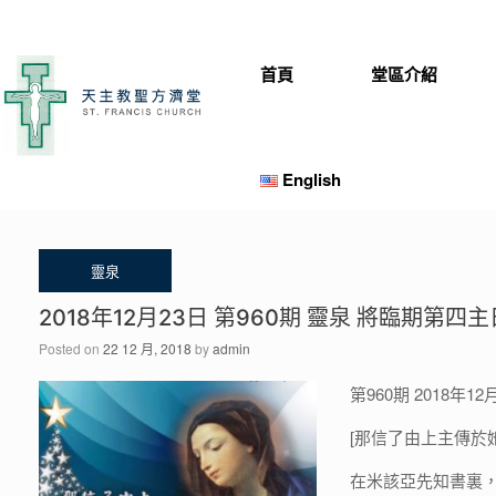
Skip
to
content
首頁
堂區介紹
English
2018年12月23日 第960期 靈泉 將臨期第四主
Posted on
22 12 月, 2018
by
admin
第960期 2018年
[那信了由上主傳於她
在米該亞先知書裏