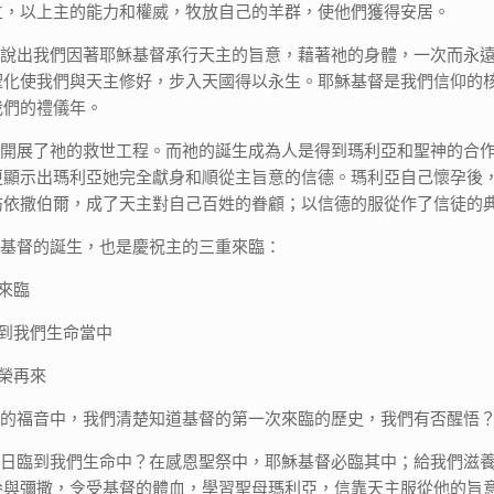
立，以上主的能力和權威，牧放自己的羊群，使他們獲得安居。
說出我們因著耶穌基督承行天主的旨意，藉著祂的身體，一次而永
聖化使我們與天主修好，步入天國得以永生。耶穌基督是我們信仰的
我們的禮儀年。
開展了祂的救世工程。而祂的誕生成為人是得到瑪利亞和聖神的合
更顯示出瑪利亞她完全獻身和順從主旨意的信德。瑪利亞自己懷孕後
訪依撒伯爾，成了天主對自己百姓的眷顧；以信德的服從作了信徒的
基督的誕生，也是慶祝主的三重來臨：
來臨
臨到我們生命當中
榮再來
的福音中，我們清楚知道基督的第一次來臨的歷史，我們有否醒悟
日臨到我們生命中？在感恩聖祭中，耶穌基督必臨其中；給我們滋
參與彌撒，令受基督的體血，學習聖母瑪利亞，信靠天主服從他的旨