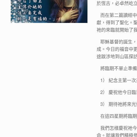
於恆古，必卓然屹
而在第二篇讀經中
獻，得到了聖化。
祂的來臨就開始了
耶穌基督的誕生，
成。今日的福音中
途跋涉地到山區探
將臨期不單止準備
1） 紀念主第一次
2） 慶祝他今日
3） 期待祂將來光
在這四星期將臨期
我們怎樣慶祝祂今
命。就讓我們積極