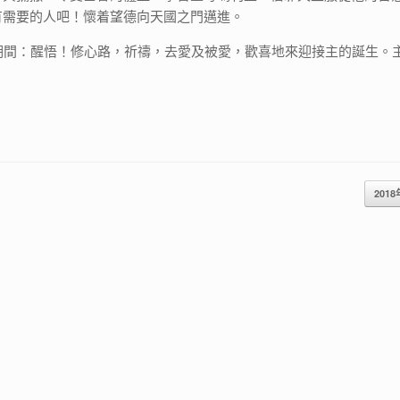
有需要的人吧！懷着望德向天國之門邁進。
間：醒悟！修心路，祈禱，去愛及被愛，歡喜地來迎接主的誕生。
2018