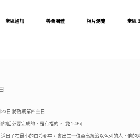
堂區通訊
善會團體
相片瀏覽
堂區 3
日
12月23日 將臨期第四主日
的話必要完成的，是有福的。 (路1:45)]
，道出了在最小的白冷郡中，會出生一位至高統治以色列的人，他的