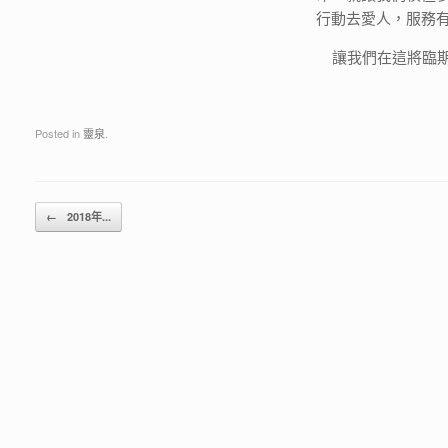
行動去愛人，服務
讓我們在這將臨期
Posted in
靈泉
.
Post navigation
←
2018年...