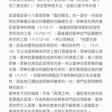
坦丁堡信經》)，肯定聖神是天主，由聖父聖子所共發。
若望福音第十六章是耶穌「臨別贈言」的一部份，內容說
明在耶穌離去後信仰團體如何繼續生活。耶穌首先預許護
慰者聖神的降臨（十六5-7），接著說明聖神面對這個世
界所有的工程（十六8-11），最後講述聖神在門徒團體內
所作的工程（十六12-15）。所以耶穌說：「他要光榮
我，因為他要把由我所領受的，傳告給你們。」（十六
14）天父派遣耶穌來到世上進行救援使命，耶穌回歸父家
之後，聖神就要繼續完成祂所執行的救援工程，使人相信
耶穌，耶穌也將因此而得到光榮。所以聖神亦是耶穌的繼
任者，耶穌的離去和護慰者的來到，就好像兩個位格的替
換（十六7）。但聖神的降臨並不使耶穌的啟示失去重要
性，因為祂只講述由耶穌所聽來的一切，使門徒更明瞭耶
穌的啟示。
聖神有不同的幅度，作為「真理之神」，護慰者的使命就
是要揭示真理。作為耶穌的詮釋者和門徒的領路者，聖神
把他們引入真理。聖神在教會內更不斷教導人認識聖言，
帶領世界走向天國的圓滿，並聖化我們走向成全。