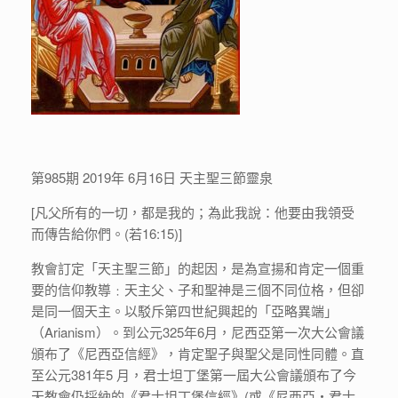
第985期 2019年 6月16日 天主聖三節靈泉
[凡父所有的一切，都是我的；為此我說：他要由我領受
而傳告給你們。(若16:15)]
教會訂定「天主聖三節」的起因，是為宣揚和肯定一個重
要的信仰教導﹕天主父、子和聖神是三個不同位格，但卻
是同一個天主。以駁斥第四世紀興起的「亞略異端」
（Arianism）。到公元325年6月，尼西亞第一次大公會議
頒布了《尼西亞信經》，肯定聖子與聖父是同性同體。直
至公元381年5 月，君士坦丁堡第一屆大公會議頒布了今
天教會仍採納的《君士坦丁堡信經》(或《尼西亞‧君士