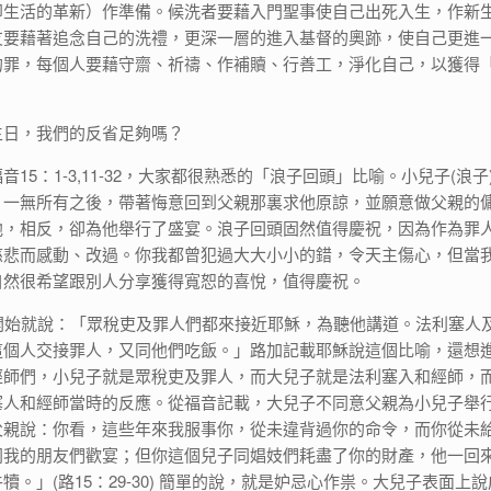
即生活的革新）作準備。候洗者要藉入門聖事使自己出死入生，作新
友要藉著追念自己的洗禮，更深一層的進入基督的奧跡，使自己更進
的罪，每個人要藉守齋、祈禱、作補贖、行善工，淨化自己，以獲得
主日，我們的反省足夠嗎？
15：1-3,11-32，大家都很熟悉的「浪子回頭」比喻。小兒子(浪子
，一無所有之後，帶著悔意回到父親那裏求他原諒，並願意做父親的
他，相反，卻為他舉行了盛宴。浪子回頭固然值得慶祝，因為作為罪
慈悲而感動、改過。你我都曾犯過大大小小的錯，令天主傷心，但當
自然很希望跟別人分享獲得寬恕的喜悅，值得慶祝。
節開始就說：「眾稅吏及罪人們都來接近耶穌，為聽他講道。法利塞人
這個人交接罪人，又同他們吃飯。」路加記載耶穌說這個比喻，還想
經師們，小兒子就是眾稅吏及罪人，而大兒子就是法利塞入和經師，
塞人和經師當時的反應。從福音記載，大兒子不同意父親為小兒子舉
父親說：你看，這些年來我服事你，從未違背過你的命令，而你從未
同我的朋友們歡宴；但你這個兒子同娼妓們耗盡了你的財產，他一回
犢。」(路15：29-30) 簡單的說，就是妒忌心作祟。大兒子表面上