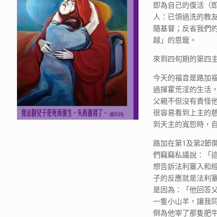
即為自己的復活（
人：已領過洗的教
隨基督；反省我們
越」的恩寵。
來到四旬期的第四
今天的福音是路加福音
過揮霍荒淫的生活
父親不但沒有責怪
很容易看到上主的
到天主的寬恕時，
路加在第1及第2
們竊竊私議說：「
想告訴法利塞入和
子的反應就是法利
是因為：「他回答
一隻小山羊，讓我
倒為他宰了那隻肥牛