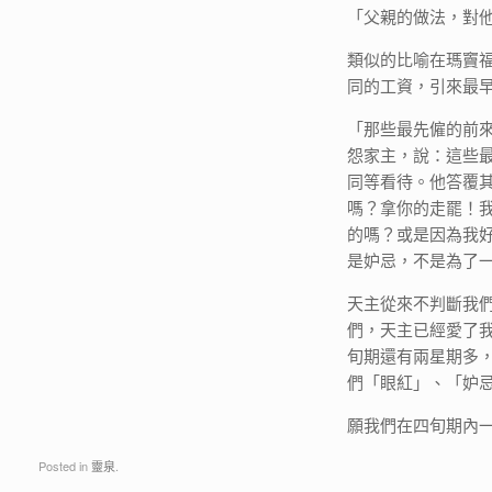
「父親的做法，對
類似的比喻在瑪竇福
同的工資，引來最
「那些最先僱的前
怨家主，說：這些
同等看待。他答覆
嗎？拿你的走罷！
的嗎？或是因為我好
是妒忌，不是為了
天主從來不判斷我
們，天主已經愛了
旬期還有兩星期多
們「眼紅」、「妒
願我們在四旬期內
Posted in
靈泉
.