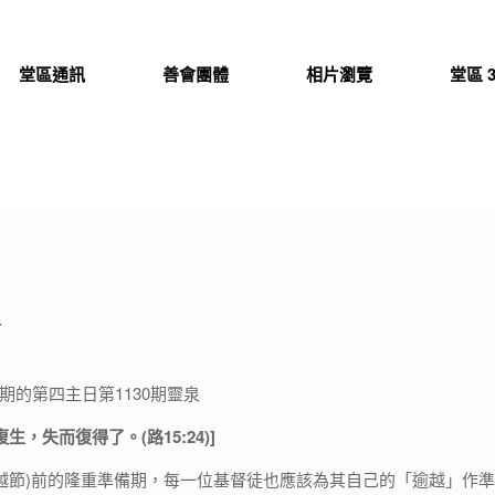
堂區通訊
善會團體
相片瀏覽
堂區 3
泉
四旬期的第四主日第1130期靈泉
生，失而復得了。(路15:24)]
越節)前的隆重準備期，每一位基督徒也應該為其自己的「逾越」作