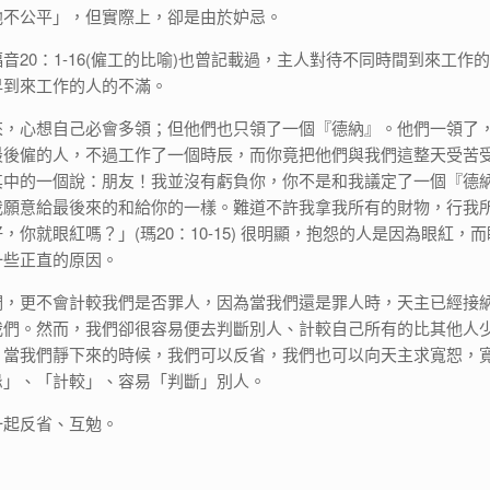
他不公平」，但實際上，卻是由於妒忌。
音20：1-16(僱工的比喻)也曾記載過，主人對待不同時間到來工作
早到來工作的人的不滿。
來，心想自己必會多領；但他們也只領了一個『德納』。他們一領了
最後僱的人，不過工作了一個時辰，而你竟把他們與我們這整天受苦
其中的一個說：朋友！我並沒有虧負你，你不是和我議定了一個『德
我願意給最後來的和給你的一樣。難道不許我拿我所有的財物，行我
，你就眼紅嗎？」(瑪20：10-15) 很明顯，抱怨的人是因為眼紅，
一些正直的原因。
們，更不會計較我們是否罪人，因為當我們還是罪人時，天主已經接
我們。然而，我們卻很容易便去判斷別人、計較自己所有的比其他人
，當我們靜下來的時候，我們可以反省，我們也可以向天主求寬恕，
忌」、「計較」、容易「判斷」別人。
一起反省、互勉。