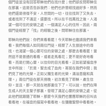
個門徒並沒有回答耶穌他們在找什麼；他們卻反問耶穌住
在那裏。這是否告訴我們：他們也許曾經找過好多，然而
他們還是徬徨不安，人世間的一切，往往找到了又失去，
或者找到了不滿足，還要找。所以在千找萬找之後，人渴
望一個可住的安頓之處、一個滿足人心的住所。因此，兩
個門徒經歷了「找」的經驗之後，問耶穌住在那裏。
耶穌向他們說：你們來看看罷！今天耶穌也邀請我們來看
看。我們每個人如同兩位門徒，經歷了人生旅途中的尋
找，也渴望一個心靈可住的安頓之處，那麼去看看罷！當
然這不是普通的看看，或者走馬看花；更不是好奇地看
看。而是打開心靈，以信仰的目光看看。正如若望福音序
言中所說：「於是，聖言成了血肉，寄居在我們中間；我
們見了祂的光榮。正如父獨生者的光榮，滿溢恩寵和真
理。」兩位門徒在那天傍晚，初次看見了耶穌，產生信
仰。並且，那一天就在祂那裏住下了。可以說，他們在降
生成人的天主聖子那裏，發現了滿足心靈的安頓之處，從
此他們就跟隨了耶穌。那麼今天我們也響應耶穌的召叫去
看看祂，在福音的描寫中看看祂、在彌撒聖祭中看看祂。