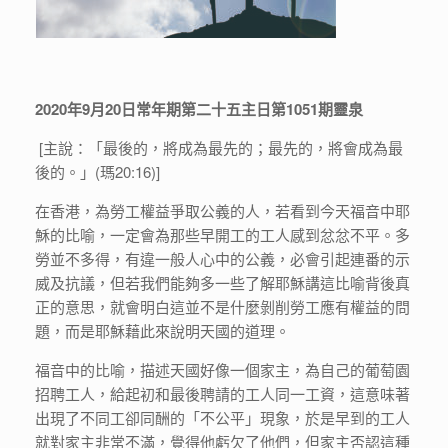
2020
年9月20日常年期第二十五主日第1051期靈
泉
[主說：「最後的，將成為最先的；最先的，將會成為最
後的。」(瑪20:16)]
在香港，為勞工權益爭取公義的人，若看到今天福音中耶
穌的比喻，一定會為那些早開工的工人感到忿忿不平。多
勞並不多得，有違一般人心中的公義，必會引起連番的示
威及抗議，但若我們能夠多一些了解耶穌講這比喻背後真
正的意思，就會明白這並不是什麼剝削勞工應有權益的問
題，而是耶穌藉此來說明天國的道理。
福音中的比喻，描述天國好像一個家主，為自己的葡萄園
招聘工人，給起初和最後聘請的工人同一工資，這意味著
出現了不同工卻同酬的「不公平」現象，於是早到的工人
就對家主非常不滿，覺得他虧欠了他們，但家主否認這種