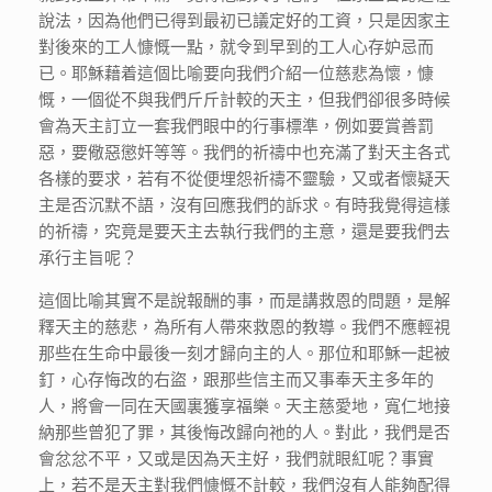
說法，因為他們已得到最初已議定好的工資，只是因家主
對後來的工人慷慨一點，就令到早到的工人心存妒忌而
已。耶穌藉着這個比喻要向我們介紹一位慈悲為懷，慷
慨，一個從不與我們斤斤計較的天主，但我們卻很多時候
會為天主訂立一套我們眼中的行事標準，例如要賞善罰
惡，要儆惡懲奸等等。我們的祈禱中也充滿了對天主各式
各樣的要求，若有不從便埋怨祈禱不靈驗，又或者懷疑天
主是否沉默不語，沒有回應我們的訴求。有時我覺得這樣
的祈禱，究竟是要天主去執行我們的主意，還是要我們去
承行主旨呢？
這個比喻其實不是說報酬的事，而是講救恩的問題，是解
釋天主的慈悲，為所有人帶來救恩的教導。我們不應輕視
那些在生命中最後一刻才歸向主的人。那位和耶穌一起被
釘，心存悔改的右盜，跟那些信主而又事奉天主多年的
人，將會一同在天國裏獲享福樂。天主慈愛地，寬仁地接
納那些曾犯了罪，其後悔改歸向祂的人。對此，我們是否
會忿忿不平，又或是因為天主好，我們就眼紅呢？事實
上，若不是天主對我們慷慨不計較，我們沒有人能夠配得