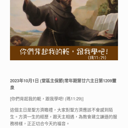
2023年10月1日 (堂區主保節)常年期第廿六主日第1209靈
泉
[你們背起我的軛，跟我學吧! (瑪11:29)]
這個主日是聖方濟瞻禮，大家對聖方濟應該不會感到陌
生。方濟一生的經歷，跟天主相遇，為教會建立謙遜的服
務榜樣，正正切合今天的福音。