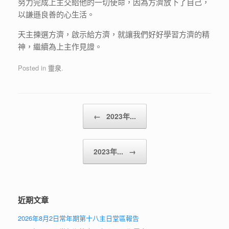
努力完成上主交給他的一切使命，因為方濟放下了自己，
以謙遜良善的心生活。
天主揀選方濟，啟示給方濟，就讓我們好好學習方濟的精
神，繼續為上主作見證。
Posted in
靈泉
.
Post navigation
←
2023年...
2023年...
→
近期文章
2026年8月2日常年期第十八主日堂區報告