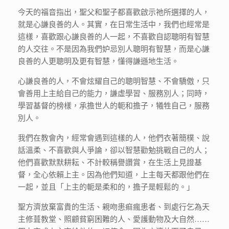
今天的福音指出，聖父和聖子都喜歡啟示祂所選擇的人，
就是心謙良善的人。其實，在日常生活中，我們也經常是
這樣，喜歡跟心謙良善的人一起，不喜歡自認聰明有智慧
的人交往。不是因為我們妒忌別人聰明有智慧，而是心謙
良善的人更聰明及更有智慧，懂得謙遜地生活。
心謙良善的人，不會炫耀自己的聰明智慧、不會驕傲，只
會善用上主給自己的能力，謙虛學習、服務別人；同時，
學習基督的榜樣，承擔世人的軛和擔子，犧牲自己，服務
別人。
我們在教會內，經常會遇到這樣的人，他們衣著簡樸、說
話溫柔、不喜歡與人爭論，卻以智慧勸勉挑戰自己的人；
他們喜歡默默耕耘、不計較稱譽讚賞，在生活上見證基
督，全心依賴上主。因為他們知道，上主每天都跟他們在
一起，並且「上主的軛是柔和的，擔子是輕鬆的。」
聖方濟放棄富貴的生活、親吻患痲瘋患者、到處行乞為天
主修葺教堂、照顧貧窮困難的人、愛護動物及大自然……