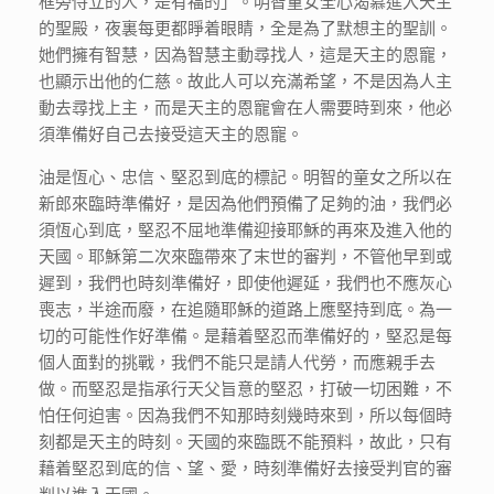
框旁侍立的人，是有福的」。明智童女全心渴慕進入天主
的聖殿，夜裏每更都睜着眼睛，全是為了默想主的聖訓。
她們擁有智慧，因為智慧主動尋找人，這是天主的恩寵，
也顯示出他的仁慈。故此人可以充滿希望，不是因為人主
動去尋找上主，而是天主的恩寵會在人需要時到來，他必
須準備好自己去接受這天主的恩寵。
油是恆心、忠信、堅忍到底的標記。明智的童女之所以在
新郎來臨時準備好，是因為他們預備了足夠的油，我們必
須恆心到底，堅忍不屈地準備迎接耶穌的再來及進入他的
天國。耶穌第二次來臨帶來了末世的審判，不管他早到或
遲到，我們也時刻準備好，即使他遲延，我們也不應灰心
喪志，半途而廢，在追隨耶穌的道路上應堅持到底。為一
切的可能性作好準備。是藉着堅忍而準備好的，堅忍是每
個人面對的挑戰，我們不能只是請人代勞，而應親手去
做。而堅忍是指承行天父旨意的堅忍，打破一切困難，不
怕任何迫害。因為我們不知那時刻幾時來到，所以每個時
刻都是天主的時刻。天國的來臨既不能預料，故此，只有
藉着堅忍到底的信、望、愛，時刻準備好去接受判官的審
判以進入天國。