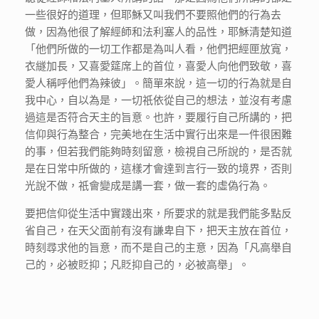
一些很好的道理，但耶穌又叫我們不要照他們的行為去
做，因為他很了解經師和法利塞人的品性，耶穌清楚知道
「他們所做的一切工作都是為叫人看，他們把經匣放寬，
衣繸加長，又喜愛筵席上的首位，喜愛人向他們致敬，喜
愛人稱呼他們為辣彼」。簡單來說，這一切的行為就是自
我中心，自以為是，一切祇依從自己的想法，並沒有考慮
過這是否符合天主的旨意。也許，要履行自己所講的，把
信仰與行為整合，完美地在生活中實行出來是一件很困難
的事，但若我們能夠時刻留意，檢視自己所說的，是否就
是在日常中所做的，這樣才會達到言行一致的境界，否則
光說不做，祇會變成是講一套，做一套的虛偽行為。
要把信仰從生活中實踐出來，所要求的就是我們能多點反
省自己，在天父面前有沒有謙卑自下，把天主放在首位，
時刻尋求他的旨意，而不是自己的主意，因為「凡高舉自
己的，必被貶抑；凡貶抑自己的，必被高舉」。