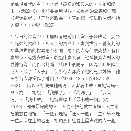
是萬世萬代的君王，衪是「最初的和最末的，元始和終
末」(默22:13)，衪將要審判世界，彰顯祂的公義和仁慈，
如聖保祿說：「基督必將為王，直到把一切仇敵屈伏在衪
的腳下。」(格前15:25)
在今日的福音中，主耶穌清楚說明：當人子來臨時，要坐
在光榮的寶座上，即天主的寶座上，審判世界。衪審判的
標準與世俗的標準絕不相同，衪不問人有什麼成就、有什
麼地位、有幾多財富、幹過什麼大事。衪祗根據人對人的
愛德行為，而作出判斷。其理由很簡單，因為主耶穌降生
成人，成了「人子」，使所有人都成了祂的兄弟姊妹。祂
把所有人都當作了祂自己（10:40; 18:5；谷9:37；路
9:48），所以人飢渴是衪飢渴，人害病坐監，是衪害病坐
監。為此，衪說：「我餓了」，「我渴了」，「我害
病」，「我坐監」。衪特地標出「最小的一個」(瑪
25:40)，即是最卑賤的人。人們不把他放在眼裡，天主卻
把他放在眼裡。「一個」是指「任何一個」。主耶穌不是
一位高高在上的君王，衪願意和社會上最卑賤的人一起。