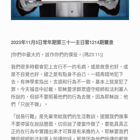
2023年11月5日常年期第三十一主日第1214期靈泉
[你們中最大的，該作你們的僕役。(瑪23:11)]
我們很多時都會犯上言行不一的毛病，或是故意也好，或
是不自覺也好，總之是有點身不由己，一錯再錯地犯下
去。有神學家指出，言語和行為不一致，基本上就是犯了
罪。今天福音中記載，耶穌要求群眾遵守經師和法利塞人
所說的，但卻不要照著他們的行為去做，因為耶穌說：他
們「只說不做」。
「說易行難」是先輩常給我們的生活教訓，提醒我們做事
不要停留在說話層面，切忌說了便當作做了，要能真真正
正的在行為中實踐出來才可算是有承擔的人。耶穌要我們
聽從經師和法利塞人所講的話，那是因為他們所講的都是