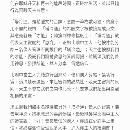
何在耶穌升天和再來的這段時間，正確地生活，並以具體
行為實踐天主旨意。
「塔冷通」是希臘文的音譯，意謂一筆為數可觀、終身享
用不盡的銀幣。「塔冷通」的希臘文字根被接納成英文，
其意義就是「才能」；轉換到神修幅度上，「塔冷通」就
代表天主賞賜的「恩寵」。正如比喻中主人，他按才能分
給三名僕人管理不同數目的「塔冷通」；天主也按照我們
的才能，委託我們將衪救恩的喜訉傳揚，並期望我們能善
用神恩，發揮所能，與人分享，傳遞信仰。
比喻中當主人完結遠行回來時，便和僕人算帳，論功行
賞。這清楚表達出，末世審判的必然性，及天主審判的原
則。天主不會在我們之間作比較，只要求我們結出與恩寵
相稱的果實。
求主賜我們如兩名能賺取另外「塔冷通」僕人的智慧，能
善用神恩，將衪救恩的喜訉傳揚，最後能獲得比喻中主人
的讚賞說：「好！善良忠信的僕人，你既在少許事上忠
信，我必委派你管理很多大事；進入你主人的福樂罷！」