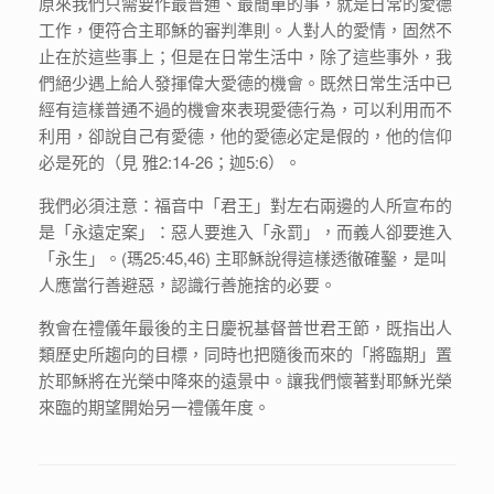
原來我們只需要作最普通、最簡單的事，就是日常的愛德
工作，便符合主耶穌的審判準則。人對人的愛情，固然不
止在於這些事上；但是在日常生活中，除了這些事外，我
們絕少遇上給人發揮偉大愛德的機會。既然日常生活中已
經有這樣普通不過的機會來表現愛德行為，可以利用而不
利用，卻說自己有愛德，他的愛德必定是假的，他的信仰
必是死的（見 雅2:14-26；迦5:6）。
我們必須注意：福音中「君王」對左右兩邊的人所宣布的
是「永遠定案」：惡人要進入「永罰」，而義人卻要進入
「永生」。(瑪25:45,46) 主耶穌說得這樣透徹確鑿，是叫
人應當行善避惡，認識行善施捨的必要。
教會在禮儀年最後的主日慶祝基督普世君王節，既指出人
類歷史所趨向的目標，同時也把隨後而來的「將臨期」置
於耶穌將在光榮中降來的遠景中。讓我們懷著對耶穌光榮
來臨的期望開始另一禮儀年度。