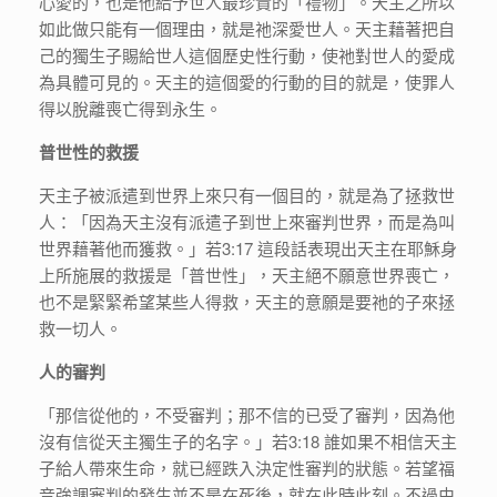
心愛的，也是他給予世人最珍貴的「禮物」。天主之所以
如此做只能有一個理由，就是祂深愛世人。天主藉著把自
己的獨生子賜給世人這個歷史性行動，使祂對世人的愛成
為具體可見的。天主的這個愛的行動的目的就是，使罪人
得以脫離喪亡得到永生。
普世性的救援
天主子被派遣到世界上來只有一個目的，就是為了拯救世
人：「因為天主沒有派遣子到世上來審判世界，而是為叫
世界藉著他而獲救。」若3:17 這段話表現出天主在耶穌身
上所施展的救援是「普世性」，天主絕不願意世界喪亡，
也不是緊緊希望某些人得救，天主的意願是要祂的子來拯
救一切人。
人的審判
「那信從他的，不受審判；那不信的已受了審判，因為他
沒有信從天主獨生子的名字。」若3:18 誰如果不相信天主
子給人帶來生命，就已經跌入決定性審判的狀態。若望福
音強調審判的發生並不是在死後，就在此時此刻。不過由