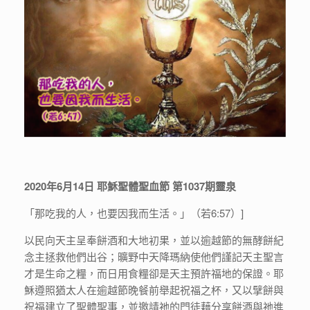
2020年6月14日 耶穌聖體聖血節 第1037期靈泉
「那吃我的人，也要因我而生活。」（若6:57）]
以民向天主呈奉餅酒和大地初果，並以逾越節的無酵餅紀
念主拯救他們出谷；曠野中天降瑪納使他們謹記天主聖言
才是生命之糧，而日用食糧卻是天主預許福地的保證。耶
穌遵照猶太人在逾越節晚餐前舉起祝福之杯，又以擘餅與
祝福建立了聖體聖事，並邀請祂的門徒藉分享餅酒與祂進