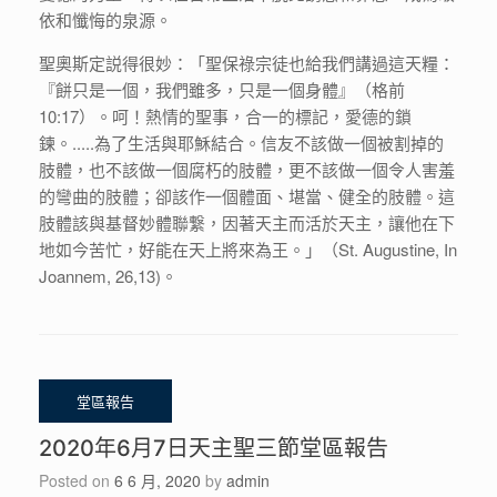
依和懺悔的泉源。
聖奧斯定説得很妙：「聖保祿宗徒也給我們講過這天糧：
『餅只是一個，我們雖多，只是一個身體』（格前
10:17）。呵！熱情的聖事，合一的標記，愛德的鎖
鍊。.....為了生活與耶穌結合。信友不該做一個被割掉的
肢體，也不該做一個腐朽的肢體，更不該做一個令人害羞
的彎曲的肢體；卻該作一個體面、堪當、健全的肢體。這
肢體該與基督妙體聯繋，因著天主而活於天主，讓他在下
地如今苦忙，好能在天上將來為王。」（St. Augustine, In
Joannem, 26,13)。
2020年6月7日天主聖三節堂區報告
Posted on
6 6 月, 2020
by
admin