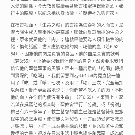
入愛的關係。今天教會繼續藉著聖言和聖神祝聖餅酒，舉
行主的晚餐，以紀念祂捨身救贖，並期待祂光榮再來。
在福音裡面，「生命之糧」的言論為信從祂的人而言，是
聖言降生成人聖事性的最高峰。耶穌向群眾講述的生命之
糧，原來就是他的「肉」；這就是他要為人類作犧牲的肉
軀，換句話說，世人應該吃他的肉，喝他的血（若6:52-
54），因為他的肉是真實的食品，他的血是真實的飲料
（若6:55）。耶穌要求我們信仰他的自身，然後要求我們
信仰他的聖體聖事的奧蹟，是由一種寓意的「吃喝」轉換
到實際的「吃喝」。我們留意到若6:51-59內竟直接一連
用了「吃」或「嚼」七次，及用了「喝」三次，完全無加
以解釋，反而更嚴肅地説：「你們若不吃人子的肉，不喝
他的血，在你們內便沒有生命」（若6:53）。事實上，聖
若望在撰寫他的福音時，聖教會舉行「分餅」或「祝謝」
禮已有六十多年了，救主基督的體血已經是基督徒朝聖旅
程中的必需用糧，使信徒與祂契合，一方面領受這項救恩
之賜贈；另一方面，成為祂共融的肢體，並充盈著生命和
愛德的力量，得以在日常生活中脫免誘惑和罪惡，成為皈