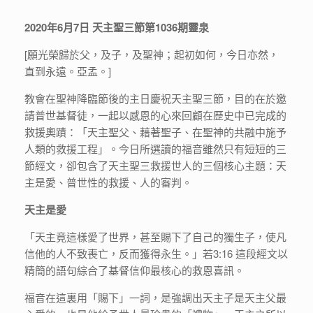
2020年6月7日 天主聖三節第1036期靈泉
[願光榮歸於父，及子，及聖神；起初如何，今日亦然，
直到永遠。亞孟。]
教會在聖神降臨節後的主日慶祝天主聖三節，目的在於邀
請普世基督徒，一起以感恩的心來回顧在歷史中已完成的
救援奧蹟：「天主聖父、藉著聖子、在聖神的共融中施予
人類的救援工程」。今日所選讀的福音雖然只有短短的三
節經文，卻包含了天主聖三救援世人的三個核心主題：天
主是愛、普世性的救援、人的審判。
天主是愛
「天主竟這樣愛了世界，甚至賜下了自己的獨生子，使凡
信他的人不致喪亡，反而獲得永生。」若3:16 這段經文以
精簡的語句綜合了基督信仰最核心的救恩喜訊。
福音在這裏用「賜下」一詞，是強調出天主子是天主父最