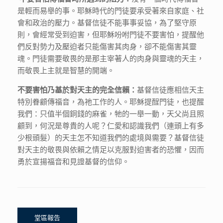
是輕而易舉的事。耶穌時代的門徒要承受著來自家庭、社
會和政治的壓力。基督信徒不能事事妥協，為了堅守原
則，會經常受到迫害，但耶穌吩咐門徒不要害怕，提醒他
們反對勢力及壓迫者只能傷害其肉身，卻不能傷害其靈
魂。門徒需要敬畏的是那主宰著人的肉身與靈魂的天主，
而敬畏上主就是智慧的開端。
不要害怕乃基於對天主的完全信賴：
基督信徒應相信天主
特別眷顧傳福音，為祂工作的人。耶穌提酲門徒，也提醒
我們：只值半個銅錢的麻雀，牠的一舉一動，天父尚且照
顧到，何況是尊貴的人呢？仁愛和認識我們（連頭上有多
少根頭髮）的天主怎不知道我們的處境與需要？基督信徒
對天主的敬畏與依賴之情足以克服對迫害者的恐懼，因而
勇於宣揚福音和見證基督的信仰。