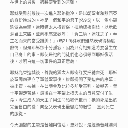
在世上的最後一週將要受到的苦難。
耶穌受難前最後一次進入耶路撒冷，是以朝聖者和默西亞
的身份進城的。祂是一個和平的君王(依9:5)，以一隻小驢
駒做為坐騎。當時猶太人按習俗，揮動棕櫚樹枝，以示歡
迎君王來臨，並向祂高聲歡呼：「賀三納，達味之子，奉
主名而來的當受讚美！」(瑪21:9)群眾們雖然表現得極度
熱情，但是耶穌卻十分孤寂，因為只有祂知道將要發生在
自己身上的事。即使是祂的門徒們也必須等到耶穌復活
後，才明白這一切事件的真正意義。
耶穌光榮進城後，善變的猶太人即密謀要把祂害死。耶穌
於聖周四建立了聖體聖事後，旋即揭開了受迫害的序幕：
被出賣、被捕、在公議會及比拉多前受審判、被嘲弄、背
十字架走苦路，最後在十字架上按天主的旨意交付了生
命。降生成人的天主子用生命給我們啟示：祂的死是出於
完全自由的愛：向聖父表現出最徹底的服從 ─ 直到死亡
的服從。
今天彌撒的主題是苦難與復活，更好說，是經過苦難達到