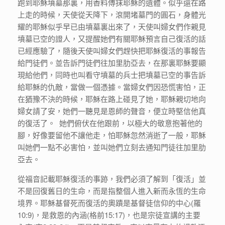
跑到耶穌墳墓那裏，用香料傅抹耶穌的遺體。似乎還在路
上走的時候，天使從天降下，滾開堵墓門的圓石，身體光
耀的耶穌似乎早已由墳墓裏出來了，天使叫婦女們作親見
墳墓已空的證人，又提醒她們有關耶穌預言自己復活的話
已經應驗了，隨後天使叫婦女們趕快把耶穌復活的事報告
給門徒們。並告訴門徒們往加里肋亞去，在那裏耶穌要顯
現給他們，同時也叫看守墳墓的兵士把墳墓已空的事告訴
給耶穌的仇敵，當做一個憑據。當婦女們因恐慌害怕，正
在猶豫不決的時候，耶穌在路上碰見了她，耶穌親切地向
婦女請了安，她們一聽見是恩師的聲音，便立時堅信他真
的復活了。 她們俯伏在他跟前，以極大的敬意抱著他的
腳，好像要留他不讓他走，怕耶穌忽然消逝了一般，耶穌
叫她們一點不必害怕，並叫她們立刻去通知門徒往加里肋
亞去。
從福音記載耶穌復活的事跡，我們必須了解到「復活」並
不是回復舊日的生命，而是指整個人進入新而永恆的生命
境界。耶穌基督死而復活的奧蹟是基督徒信仰的中心(羅
10:9)，是救恩的內涵(格前15:17)，也是宗徒宣講的主要