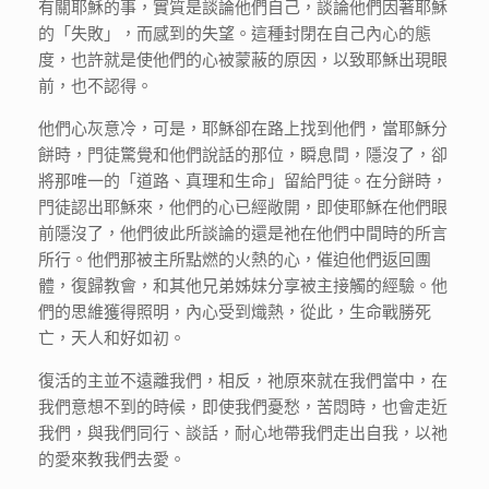
有關耶穌的事，實質是談論他們自己，談論他們因著耶穌
的「失敗」，而感到的失望。這種封閉在自己內心的態
度，也許就是使他們的心被蒙蔽的原因，以致耶穌出現眼
前，也不認得。
他們心灰意冷，可是，耶穌卻在路上找到他們，當耶穌分
餅時，門徒驚覺和他們說話的那位，瞬息間，隱沒了，卻
將那唯一的「道路、真理和生命」留給門徒。在分餅時，
門徒認出耶穌來，他們的心已經敞開，即使耶穌在他們眼
前隱沒了，他們彼此所談論的還是祂在他們中間時的所言
所行。他們那被主所點燃的火熱的心，催迫他們返回團
體，復歸教會，和其他兄弟姊妹分享被主接觸的經驗。他
們的思維獲得照明，內心受到熾熱，從此，生命戰勝死
亡，天人和好如初。
復活的主並不遠離我們，相反，祂原來就在我們當中，在
我們意想不到的時候，即使我們憂愁，苦悶時，也會走近
我們，與我們同行、談話，耐心地帶我們走出自我，以祂
的愛來教我們去愛。