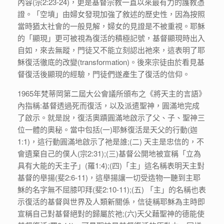
內容(宗2:23-24)，更是基督宗教一直以來最有力的護教憑
證。「空墳」由婦女發現加強了敘述的歷史性，因為按照
當時猶太社會的一般見解，婦女的見證是不被重視。耶穌
的「顯現」更可被視為復活的積極記號，基督顯現時出入
自如，來去無蹤，門徒又不能立刻認出祂來，這表明了耶
穌復活徹底的改變(transformation)。後來宗徒由於看見基
督復活後顯現的經驗，門徒們遂產生了復活的信仰。
1965年梵蒂岡第二屆大公會議所頒布之《將天主的言語》
內指稱:基督透過死而復活，以及派遣聖神，圓滿地完成
了啟示。就是說，復活奧蹟圓滿地啟示了父、子、聖神三
位一體的奧秘。當中包括(一)耶穌復活是天父的行動(迦
1:1)，這行動圓滿地啟示了祂是誰;(二) 天主是忠信的，不
會遺棄自己的僕人(宗2:31);(三)基督公開地被宣稱「立為
具有大能的天主子」(羅1:4);(四)「主」這名稱表明天主對
基督的舉揚(斐2:6-11)，這舉揚讓一切受造物一聽到主耶
穌的名字無不屈膝叩拜(斐2:10-11);(五) 「主」的名稱也表
示復活的基督與世界及人類新關係，信徒稱耶穌為主時即
宣稱自己對基督絕對的歸屬於祂;(六)天父藉聖神的德能使