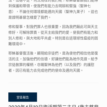
到保護和帶領，使我們有能力去明辯和堅強（聖神七
恩），不論任何環境都能邁向天國（聖神九果子）。這也
是證明基督怎樣愛了我們。
修和聖事，對我們罪人也很重要，因為我們藉此可與天主
修好，可解除罪責，從天主給我們的愛，使我們有能力和
別人修和，與大地和平共處。特別是在這環球性瘟疫的困
難環境中。
耶穌基督復活後，顯現給宗徒們，是為使他們相信他是復
活的主，加強他們的信德，好讓他們能為祂作見證。給予
宗徒赦罪的權柄，亦賜聖神為他們（以及我們）的護慰
者，因已有能力去完成他們的使命及邁向天國。