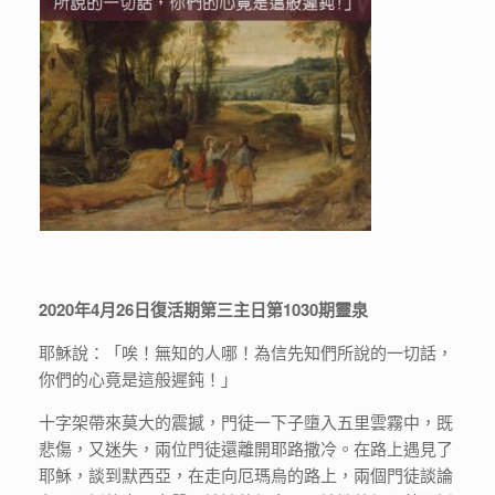
2020年4月26日復活期第三主日第1030期靈泉
耶穌說：「唉！無知的人哪！為信先知們所說的一切話，
你們的心竟是這般遲鈍！」
十字架帶來莫大的震撼，門徒一下子墮入五里雲霧中，既
悲傷，又迷失，兩位門徒還離開耶路撒冷。在路上遇見了
耶穌，談到默西亞，在走向厄瑪烏的路上，兩個門徒談論