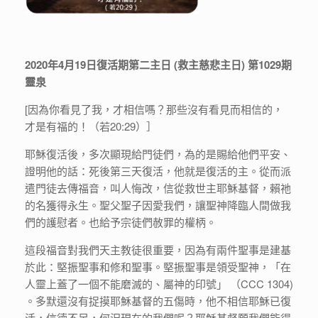
2020年4月19日復活期第二主日 (救主慈悲主日) 第1029期
靈泉
[因為你看見了我，才相信嗎？那些沒有看見而相信的，
才是有福的！（若20:29）］
耶穌復活後，多次顯現給門徒們，為的是賜給他們平安、
證明他的話：死後第三天復活，他就是復活的主。從而派
遣門徒去傳福音，叫人悔改，信從救世主耶穌基督，賴祂
的名獲得永生。聖父聖子因愛我們，讓聖神降臨人間做我
們的護慰者。也給予宗徒們赦罪的權柄。
這段福音對我們天主教徒很重要，因為有兩件聖事是建基
於此：堅振聖事和修和聖事。堅振聖事是領受聖神，「在
人靈上蓋了一個不能磨滅的、屬神的印號」 （CCC 1304)
。多默還沒有捉摸耶穌基督的五傷時，他不相信耶穌已復
活，信德不足，何況現在的我們呢？耶穌基督願我們能得