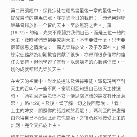
第二篇讀經中，保祿宗徒在羅馬書最後一章的最後一句，
提醒當時的羅馬信眾，亦提醒今日的我們：「願光榮賴耶
穌基督歸於惟一全智的天主，至於無窮之世。」羅
(16:27)。的確，光榮不應歸於我們自己，而是三位一體的
天主，幾時我們想到要感謝天主，不需要做什麼，只需要
懷著感恩之情說句：「願光榮歸於父、及子及聖神。」保
祿宗徒雖然為初期教會貢獻了很多，亦得到很多信眾的信
任與支持，但他學習了基督，以最謙卑的心服務信眾，一
切的成就都歸光榮於天主。
在今天的福音中，對比於達味及保祿宗徒，聖母瑪利亞對
天主的召叫有一些不同。當瑪利亞知道自己被天主揀選
時，「她卻因這話驚惶不安，便思慮這樣的請安有什麼意
思。」路(1:29)。及後，當了解一切之後回應說：「看！
上主的婢女，願照你的話成就於我罷！」瑪利亞的謙虛是
由覺得自己不配因此而驚慌開始，之後勇敢地接受上主的
計劃，完全交托於上主。
如果瑪利亞不是謙虛的接受了上主的召叫，成就了天主的