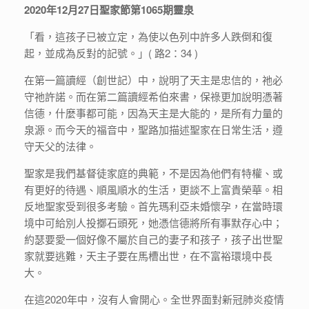
2020年12月27日聖家節第1065期靈泉
「看，這孩子已被立定，為使以色列中許多人跌倒和復
起，並成為反對的記號。」( 路2：34 )
在第一篇讀經（創世記）中，說明了天主是忠信的，祂必
守祂許諾。而在第二篇讀經希伯來書，保祿更加說明憑著
信德，什麼事都可能，因為天主是大能的，是所有力量的
泉源。而今天的福音中，聖路加描述聖家在日常生活，遵
守天父的法律。
聖家是我們基督徒家庭的典範，不是因為他們有特權、或
有更好的待遇、順風順水的生活，更談不上富貴榮華。相
反地聖家受到很多考驗。首先瑪利亞未婚懷孕，在當時環
境中可給別人投擲石頭死，她憑信德將所有事默存心中；
約瑟要愛一個好像不屬於自己的妻子和孩子，孩子出世聖
家就要逃難，天主子要在馬槽出世，在不富裕環境中長
大。
在這2020年中，沒有人會開心。全世界面對新冠肺炎疫情