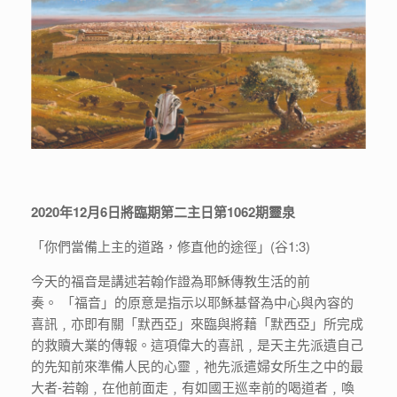
2020年12月6日將臨期第二主日第1062期靈泉
「你們當備上主的道路，修直他的途徑」(谷1:3)
今天的福音是講述若翰作證為耶穌傳教生活的前
奏。 「福音」的原意是指示以耶穌基督為中心與內容的
喜訊﹐亦即有關「默西亞」來臨與將藉「默西亞」所完成
的救贖大業的傳報。這項偉大的喜訊﹐是天主先派遺自己
的先知前來準備人民的心靈﹐祂先派遣婦女所生之中的最
大者-若翰﹐在他前面走﹐有如國王巡幸前的喝道者﹐喚