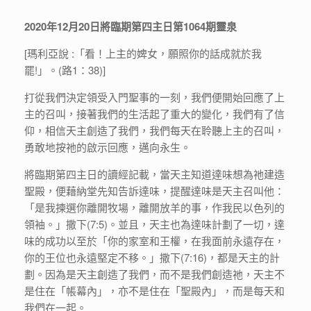
2020年12月20日將臨期第四主日第1064期靈泉
[瑪利亞說 :「看！上主的婢女，願照你的話成就於我
罷!」。(路1：38)]
打從我們決定領受入門聖事的一刻，我們便開始回應了上
主的召叫，接著我們的生活起了重大的變化，我們有了信
仰，相信天主創造了我們，我們每天在聆聽上主的召叫，
勇敢地按祂的啟示回應，邁向永生。
將臨期第四主日的讀經記載，當天主知道達味想為祂建造
聖殿，便藉納堂先知告訴達味，提醒達味是天主召叫他：
「是我揀選你離開牧場，離開放羊的事，作我民以色列的
領袖。」撒下(7:5)。並且，天主也為達味計劃了一切，達
味的成功以至於「你的家室和王權，在我面前永遠存在，
你的王位也永遠堅定不移。」撒下(7:16)，都是天主的計
劃。因為是天主創造了我們，而不是我們創造祂，天主不
是住在「帳幕內」，亦不是住在「聖殿內」，而是每天和
我們在一起。