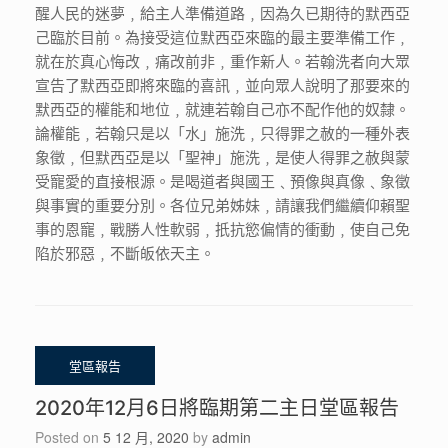
醒人民的迷夢﹐給主人準備道路﹐因為久已期待的默西亞
己臨於目前。為接受這位默西亞來臨的最主要準備工作﹐
就在於真心悔改﹐痛改前非﹐重作新人。若翰洗者向大眾
宣告了默西亞即將來臨的喜訊﹐並向眾人說明了那要來的
默西亞的權能和地位﹐就連若翰自己亦不配作他的奴隸。
論權能﹐若翰只是以「水」施洗﹐只得罪之赦的一種外表
象徵﹐但默西亞是以「聖神」施洗﹐是使人得罪之赦與蒙
受寵愛的直接根源。是喝道者與國王﹑預像與真像﹑象徵
與事實的重要分別。各位兄弟姊妹﹐請讓我們繼續仰賴聖
事的恩寵﹐戰勝人性軟弱﹐扺抗慾偏情的衝動﹐使自己免
陷於邪惡﹐不斷皈依天主。
2020年12月6日將臨期第二主日堂區報告
Posted on
5 12 月, 2020
by
admin