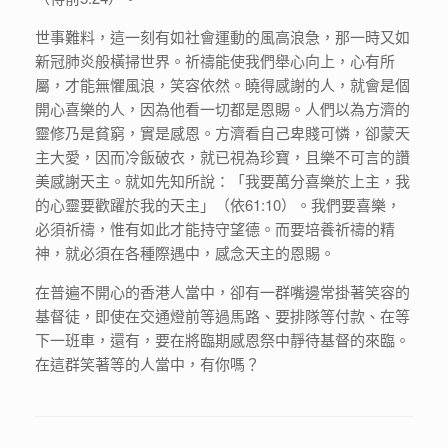
世事難料，這一刻有如社會運動的風高浪急，那一時又如
新冠肺炎般橫掃世界。祈禱能使我們舉心向上，心有所
屬，才能無懼風浪，笑容依然。曉得感謝的人，就會是個
開心喜樂的人，因為他看一切都是恩賜。人們以為方濟的
靈修乃是貧窮，實是感恩。方濟看自己卑賤可憐，卻蒙天
主大愛，因而冷飯破衣，就已視為珍寶，且樂不可言的讚
美感謝天主。就如先知所說：「我要萬分喜樂於上主，我
的心靈要歡躍於我的天主」（依61:10）。我們要喜樂，
必須祈禱，惟有如此才能持守望德。而要培養祈禱的精
神，就必須在各種際遇中，感念天主的恩賜。
在普遍不開心的香港人當中，卻有一群嘴邊常掛著笑容的
基督徒，即使在交通燈前等過馬路、要排隊等付款、在等
下一班車，還有，要在將臨期感恩祭中靜待基督的來臨。
在這群笑著等的人當中，有你嗎？