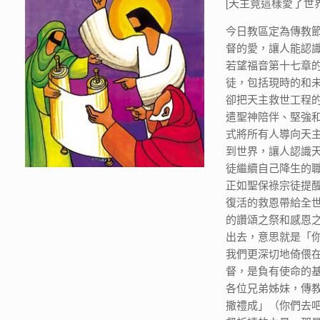
[天主竟這樣愛了世
今日教區定為傳教
督的愛，讓人能認
若望福音第十七章
徒，包括現時的和
卻把天主救世工程
遣聖神陪伴、堅強
式將所有人導向天
到世界，讓人認識
徒繼續自己降生的
正如聖保祿宗徒提
復活的救恩帶給全世
的讚頌之祭和感恩之祭
出去，意思就是「
我們更深切地倚偎
督，是負有使命的
各位兄弟姊妹，傳
撒禮成」（你們去