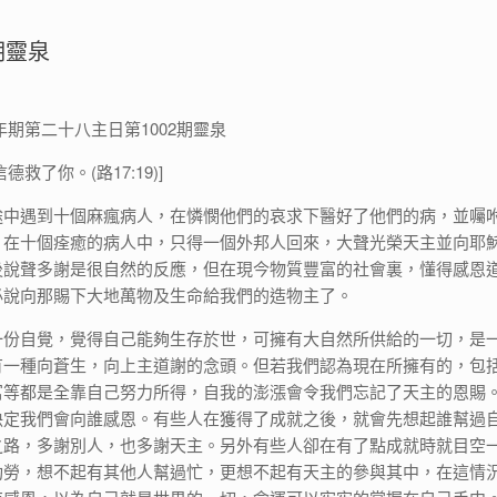
期靈泉
日常年期第二十八主日第1002期靈泉
救了你。(路17:19)]
途中遇到十個麻瘋病人，在憐憫他們的哀求下醫好了他們的病，並囑
。在十個痊癒的病人中，只得一個外邦人回來，大聲光榮天主並向耶
後說聲多謝是很自然的反應，但在現今物質豐富的社會裏，懂得感恩
必說向那賜下大地萬物及生命給我們的造物主了。
一份自覺，覺得自己能夠生存於世，可擁有大自然所供給的一切，是
有一種向蒼生，向上主道謝的念頭。但若我們認為現在所擁有的，包
富等都是全靠自己努力所得，自我的澎漲會令我們忘記了天主的恩賜
決定我們會向誰感恩。有些人在獲得了成就之後，就會先想起誰幫過
之路，多謝別人，也多謝天主。另外有些人卻在有了點成就時就目空
功勞，想不起有其他人幫過忙，更想不起有天主的參與其中，在這情