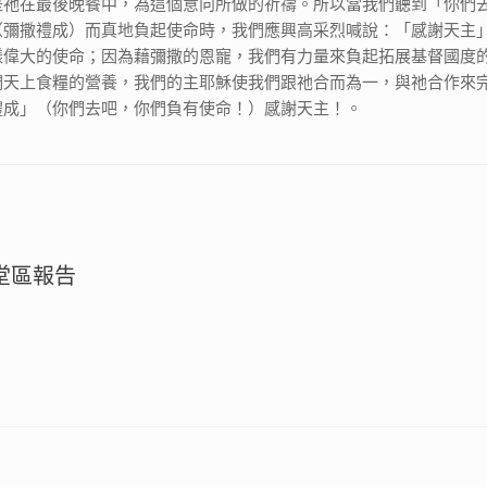
是祂在最後晚餐中，為這個意向所做的祈禱。所以當我們聽到「你們
（彌撒禮成）而真地負起使命時，我們應興高采烈喊說：「感謝天主
樣偉大的使命；因為藉彌撒的恩寵，我們有力量來負起拓展基督國度
們天上食糧的營養，我們的主耶穌使我們跟祂合而為一，與祂合作來
禮成」（你們去吧，你們負有使命！）感謝天主！。
節堂區報告