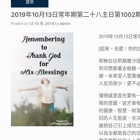
2019年10月13日常年期第二十八主日第1002
Posted on
12 10 月, 2019
by
admin
2019年10月13
[起來，去罷！你的信德
耶穌在往耶路撒冷
到司祭那裏去檢驗
謝。本來受人恩惠
人反而很少，更不
懂得感恩首先要有
限的恩寵，這才會
的健康、智慧、財
同的人生態度，亦
誰把自己引上成功
以為全都是自己的