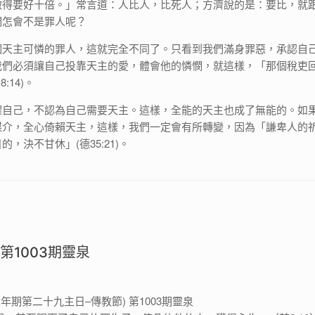
做得要好十倍。」常言道：人比人，比死人；方濟說的是：要比，就
們怎會不是罪人呢？
個天主可憐的罪人，這就完全不同了。只看到我們滿身罪惡，承認自
我們必須讓自己投靠天主的愛，體會他的憐憫，就這樣，「那個稅吏
:14)。
耀自己，不認為自己需要天主。這樣，全能的天主也成了無能的。如
媒介，全心倚賴天主，這樣，我們一定會有所轉變，因為「謙卑人的
，決不甘休」(德35:21)。
 第1003期靈泉
 (常年期第二十九主日–傳教節) 第1003期靈泉