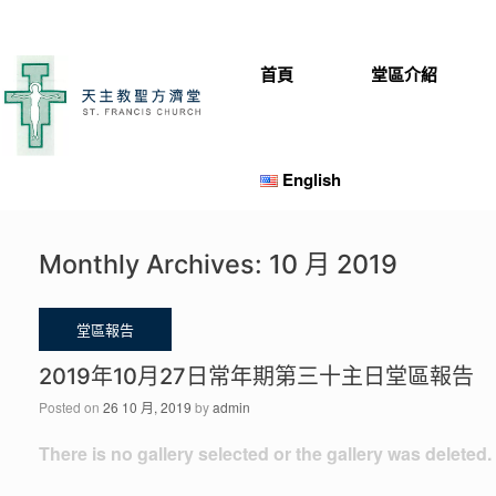
Skip
to
content
首頁
堂區介紹
English
Monthly Archives:
10 月 2019
2019年10月27日常年期第三十主日堂區報告
Posted on
26 10 月, 2019
by
admin
There is no gallery selected or the gallery was deleted.