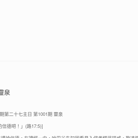
靈泉
年期第二十七主日 第1001期 靈泉
德吧！」(路17:5)]
是講論信德。在讀經一中，哈巴谷先知因看見入侵者耀武揚威，欺凌