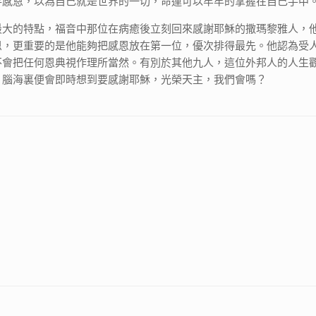
存感恩，以為自己就是世界的一切，命運可以牢牢的掌握在自己手中
最大的特點，福音中那位在病癒後立刻回來感謝耶穌的撒瑪黎雅人，
恩，更重要的是他能夠把感恩放在第一位，優次排得最先。他認為受
不會把任何恩典視作理所當然。有別於其他九人，這位外邦人的人生
，腦海裏便會即時想到要感謝耶穌，光榮天主，我們會嗎？