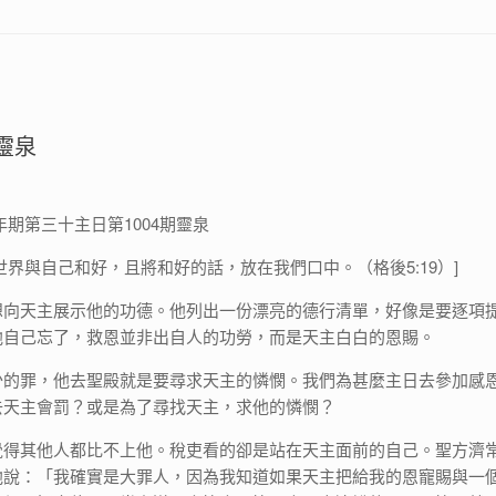
期靈泉
常年期第三十主日第1004期靈泉
世界與自己和好，且將和好的話，放在我們口中。（格後5:19）]
想向天主展示他的功德。他列出一份漂亮的德行清單，好像是要逐項
他自己忘了，救恩並非出自人的功勞，而是天主白白的恩賜。
少的罪，他去聖殿就是要尋求天主的憐憫。我們為甚麼主日去參加感
去天主會罰？或是為了尋找天主，求他的憐憫？
覺得其他人都比不上他。稅吏看的卻是站在天主面前的自己。聖方濟
他說：「我確實是大罪人，因為我知道如果天主把給我的恩寵賜與一