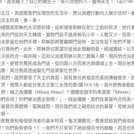
界，甚至賜下了自己的獨生子，使凡信他的人，獲得永生。（若3:16）
節主日，為提醒我們在現世的生活中，應以具體行動向人展示信仰，
識天主的真、善、美。
的標題是耶穌的大司祭祈禱，這祈禱是耶穌在死亡之前的祈求，他代
未來的門徒向天主轉禱。當時門徒不過是無名小卒，人數又少。但是
的未來留在他們手裡。耶穌即將要離開門徒時，並沒有留下他們不管
和引導他們。此外，耶穌熱切寄望宗徒彼此相親相愛，精誠團結，以
主子民的合一與共融。正如父派遣耶穌以死亡救贖人類，現在他也派
天主，使普世萬民成為門徒，從四面八方而來光榮讚頌上主。現在他
職務，其任務是透過聖化門徒來聖化世界。
醒我們，既然蒙受了天主的救恩，就有責任將福音的喜訊傳遍普世，
界，使眾人都能分享天主聖三永恆的愛(羅10:9-18)。為什麼教會獻
，稱之為彌撒（Missa, Mass）? 彌撒這個字的來源是「Missio
你們去吧！你們被派遣出發吧！」。經由彌撒，我們在基督內合而為
在基督的奧體裡。毫無疑問，現在我們與之親密結合的基督，是被派
基督。
教是教會和每個受洗者的基本特質。每次彌撒完，教會就給我們使命
吧！你們負有使命！）。我們不只受到了祂這個命令的鼓勵，而且也