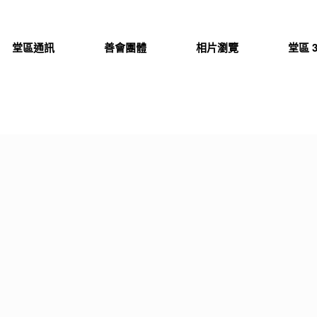
堂區通訊
善會團體
相片瀏覽
堂區 3