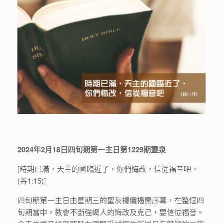
2024年2月18日四旬期第一主日第1229期靈泉
[時期已滿，天主的國臨近了，你們悔改，信從福音吧。
(谷1:15)]
四旬期第一主日由星期三的聖灰禮儀揭開序幕，在整個四
旬期當中，教會不斷強調人的悔改及克己，要信從福音。