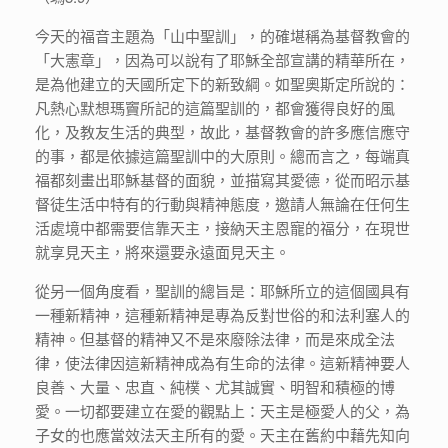
今天的福音主題為「山中聖訓」，的確堪稱為基督教會的
「大憲章」，因為可以說有了耶穌全部宣講的精華所在，
是為他建立的天國所定下的新致綱。如聖奧斯定所說的：
凡熱心默想瑪竇所記的這篇聖訓的，都會獲得良好的風
化，及教友生活的典型，故此，基督教會的許多應信應守
的事，都是依據這篇聖訓中的大原則。總而言之，每端真
福都刻畫出耶穌基督的面貌，並描寫其愛德，從而昭示基
督徒生活中特有的行動與精神態度，邀請人無論在任何生
活處境中都需要信靠天主，接納天主恩寵的福分，在現世
就享見天主，將來還要永遠面見天主。
從另一個角度看，聖訓的總旨是：耶穌所立的這個國具有
一種新精神，這種新精神是專為反對世俗的和法利塞人的
精神。但基督的精神又不是來廢除法律，而是來成全法
律，使法律因這新精神成為有生命的法律。這新精神要人
良善、大量、忠直、純樸、尤其誠實、明智和積極的博
愛。一切都要建立在愛的觀點上：天主是極愛人的父，為
子女的也應當效法天主所有的愛。天主在舊約中藉先知向