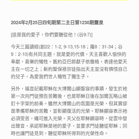
2024年2月25日四旬期第二主日第1230期靈泉
[這是我的愛子，你們要聽從他！(谷9:7)]
今天三篇讀經(創22：1-2, 9-13,15-18；羅8：31-34；谷
9：2-10)有共同主題，就是愛的代價，天主喜歡人愉快的
奉獻，喜樂的犧牲。舊約亞巴郎獻子依撒格，表達他愛天
主在一切之上；新約聖保祿宗徒指出天主並沒有憐惜自己
的兒子，為愛我們世人犧牲了獨生子。
另外，福音記載耶穌在大博爾山顯聖容的事蹟，發生於衪
第一次向門徒預告苦難後，也是耶穌日後在加爾瓦略山被
釘十字架的前奏。雖然大博爾山的氛圍是光榮，但其實卻
是準備耶穌的苦難，並彰顯復活的光榮。耶穌顯容表示衪
必須受苦，纔可進入光榮。天父在耶穌顯容時，從雲中發
出聲音，承認耶穌是衪的愛子，並要求門徒聽從耶穌；同
時也讓門徒見到，聽從耶穌所得到的光榮性命。