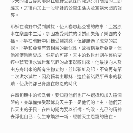
今天的福音提到耶穌在曠野受試探的敍述只有簡短的二節
經文，之後再加上一段耶穌的公開生活與及宣講天國的報
導。
耶穌在曠野中受到試探，使人聯想起亞當的故事：亞當原
本在樂園中生活，卻因為受到蛇的引誘而失落了樂園的幸
福。耶穌在曠野中同樣受到誘惑，但卻勝過了魔鬼的試
探。耶穌和亞當有着相當的類似性，故被稱為新亞當，但
他卻使樂園變成一個新的可能。天主的救世計劃在舊約聖
經中藉著洪水滅世和諾厄的故事彰顯出來，他最後向人及
由方舟出來的所有生物立約，並以彩虹為記，不會再有第
二次洪水滅世，因為藉着主耶穌，這位新諾厄所帶來的救
贖，使我們都已身處在救恩的時代。
在四旬期中的候洗者，要知道他們也正在選擇和加入這個
盟約，並準備接受耶穌為天主子，是他們的上主，他們要
作天主的子民。在四旬期內要以祈禱、悔改、克己的精神
去淨化自己，使生命煥然一新，經驗天主恩寵的臨在。