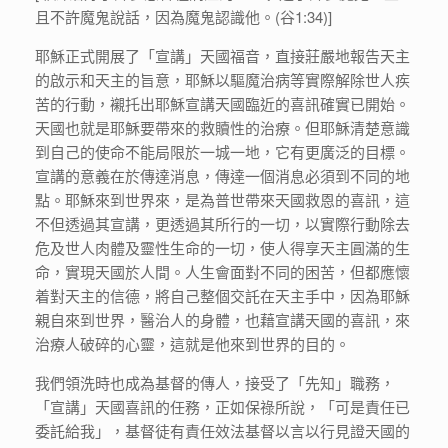
且不許魔鬼說話，因為魔鬼認識他。(谷1:34)]
耶穌正式開展了「宣講」天國福音，直接莊嚴地報告天主
的啟示和天主的旨意，耶穌以驅魔治病等實際解除世人疾
苦的行動，襯托出耶穌宣講天國臨近的喜訊確實已開始。
天國也就是耶穌要帶來的救贖性的治療。但耶穌清楚意識
到自己的使命不能局限於一城一地，它有更廣泛的目標。
宣講的意義在於傳達消息，傳達一個消息必須到不同的地
點。耶穌來到世界來，是為普世帶來天國救恩的喜訊，這
不但透過其宣講，更透過其所行的一切，以實際行動除去
危及世人肉體及靈性生命的一切，使人得享天主圓滿的生
命，實現天國於人間。人生會面對不同的困苦，但都應懷
着對天主的信德，將自己整個交託在天主手中，因為耶穌
親自來到世界，醫治人的身體，也藉宣講天國的喜訊，來
治療人破碎的心靈，這就是他來到世界的目的。
我們領洗時也成為基督的傳人，接受了「先知」職務，
「宣講」天國喜訊的任務，正如保祿所說，「可是責任已
委託給我」，基督徒有責任效法基督以言以行見證天國的