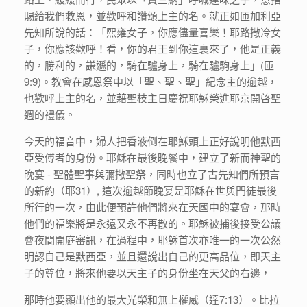
賜給我們救恩，並歡呼和讚頌上主的名。就正如匝加利亞
先知所說的話：「熙雍女子，你應儘量喜樂！耶路撒冷女
子，你應該歡呼！看，你的君王到你這裏來了，他是正義
的，勝利的，謙遜的，騎在驢身上，騎在驢駒身上」(匝
9:9)。教會在感恩祭中以「聖、聖、聖」紀念主的逾越，
也歡呼上主的名，並藉聖枝主日慶祝耶穌榮進耶京開啓聖
週的禮儀。
今天的福音中，婦人把香液倒在耶穌頭上正好說明他默西
亞受傅者的身份。耶穌在最後晚餐中，建立了新而神聖的
晚宴 - 聖體聖事與彌撒聖祭，同時也立了古先知們所預言
的新約（耶31）, 這次逾越節晚宴是耶穌在世與門徒最後
所行的一次，由此便預許他們將來在天國中的宴會，那時
他們的福樂將是永遠又永不再散的。耶穌被捕後接受公議
會夜間開庭審訊，在過程中，耶穌首次亦唯一的一次公然
明認自己是默西亞，並且還說出自己的更高品位，即天主
子的尊位，將來他要以天主子的身份坐在天父的右邊，
那時他要顯出他的最大光榮和無上權威（達7:13）。比拉