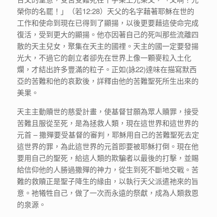
榮你的名罷！」（若12:28）天父的名字藉著耶穌在世的
工作和使命到現在已得到了顯揚，以後更要藉這使命完成
復活，受到更大的顯揚。他亦因著自己的死叫那些流離四
散的天主兒女，聚集在天主的國𥚃。天主的國一定要發揚
光大，不過它的創立者卻先在世界上像一顆麥粒入土化
爛，才結出許多豐滿的粒子。正如(詠22)達味在描寫默西
亞的苦難和他的哀歎後，詳釋由他的苦難聖死所生出來的
美果。
天主主動贖世的慈愛計畫，使基督甘願為眾人贖罪，接受
苦難且服從至死，是為拯救人類，現在這世界和這世界的
元首 – 撒殫要受基督的審判，耶穌用自己的苦難聖死去定
這世界的罪，為此這世界的元首即要被耶穌打倒。現在他
要用自己的聖死，給這人類的欺騙者以最後的打擊，並賜
給信仰他的人勝過撒殫的神力，從生到死不斷地交戰。苦
難的救贖正是聖子降生的緣由，以執行天父派遣祂來的旨
意。祂犧牲自己，做了一次而永遠的祭獻，成為人類救恩
的泉源。