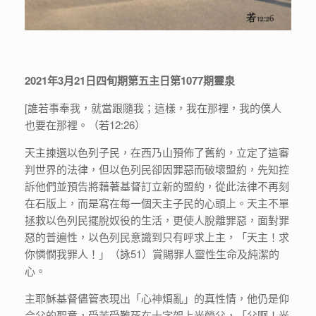
2021年3月21日四旬期第五主日第1077期靈泉
[誰若事奉我，就當跟隨我；這樣，我在那裡，我的僕人
也要在那裡。（若12:26）
天主㨂選以色列子民，在西乃山預佈了舊約，立定了這審
判世界的法律，但以色列民卻因罪惡而破壞盟約，先知控
訴他們並預告將藉著基督訂立新的盟約，從此法律不再刻
在石版上，而是寫在每一個天主子民的心頭上。天主不單
拯救以色列民擺脫奴役的生活，更使人脫離罪惡，面對罪
惡的普遍性，以色列民意識到只有呼求上主，「天主！求
你憐憫我罪人！」（詠51）賞賜罪人靈性生命及純潔的
心。
主耶穌基督儘管表現出「心神煩亂」的真性情，他仍是仰
合父的聖意，受苦受難死在十字架上光榮父，「父啊！光