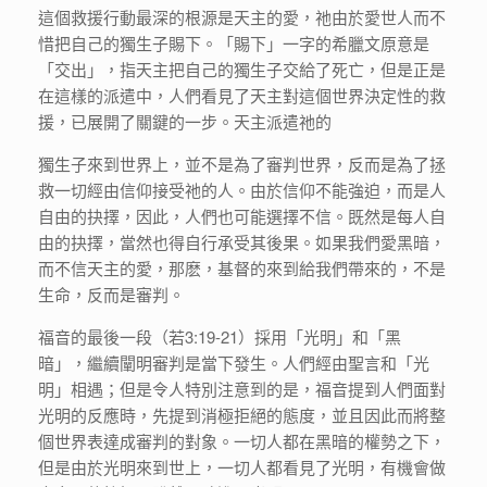
這個救援行動最深的根源是天主的愛，祂由於愛世人而不
惜把自己的獨生子賜下。「賜下」一字的希臘文原意是
「交出」，指天主把自己的獨生子交給了死亡，但是正是
在這樣的派遣中，人們看見了天主對這個世界決定性的救
援，已展開了關鍵的一步。天主派遣祂的
獨生子來到世界上，並不是為了審判世界，反而是為了拯
救一切經由信仰接受祂的人。由於信仰不能強迫，而是人
自由的抉擇，因此，人們也可能選擇不信。既然是每人自
由的抉擇，當然也得自行承受其後果。如果我們愛黑暗，
而不信天主的愛，那麽，基督的來到給我們帶來的，不是
生命，反而是審判。
福音的最後一段（若3:19-21）採用「光明」和「黑
暗」，繼續闡明審判是當下發生。人們經由聖言和「光
明」相遇；但是令人特別注意到的是，福音提到人們面對
光明的反應時，先提到消極拒絕的態度，並且因此而將整
個世界表達成審判的對象。一切人都在黑暗的權勢之下，
但是由於光明來到世上，一切人都看見了光明，有機會做