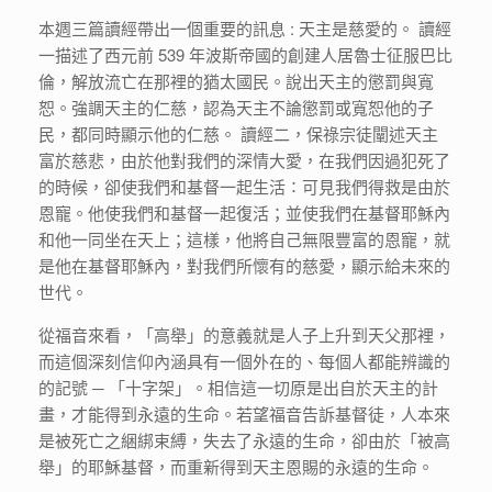
本週三篇讀經帶出一個重要的訊息 : 天主是慈愛的。 讀經
一描述了西元前 539 年波斯帝國的創建人居魯士征服巴比
倫，解放流亡在那裡的猶太國民。說出天主的懲罰與寬
恕。強調天主的仁慈，認為天主不論懲罰或寬恕他的子
民，都同時顯示他的仁慈。 讀經二，保祿宗徒闡述天主
富於慈悲，由於他對我們的深情大愛，在我們因過犯死了
的時候，卻使我們和基督一起生活∶可見我們得救是由於
恩寵。他使我們和基督一起復活；並使我們在基督耶穌內
和他一同坐在天上；這樣，他將自己無限豐富的恩寵，就
是他在基督耶穌內，對我們所懷有的慈愛，顯示給未來的
世代。
從福音來看，「高舉」的意義就是人子上升到天父那裡，
而這個深刻信仰內涵具有一個外在的、每個人都能辨識的
的記號 ─ 「十字架」。相信這一切原是出自於天主的計
畫，才能得到永遠的生命。若望福音告訴基督徒，人本來
是被死亡之綑綁束縛，失去了永遠的生命，卻由於「被高
舉」的耶穌基督，而重新得到天主恩賜的永遠的生命。