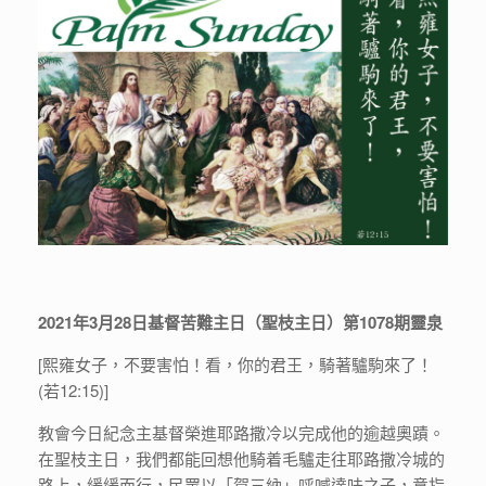
2021年3月28日基督苦難主日（聖枝主日）第1078期靈泉
[熙雍女子，不要害怕！看，你的君王，騎著驢駒來了！
(若12:15)]
教會今日紀念主基督榮進耶路撒冷以完成他的逾越奧蹟。
在聖枝主日，我們都能回想他騎着毛驢走往耶路撒冷城的
路上，緩緩而行，民眾以「賀三納」呼喊達味之子，意指