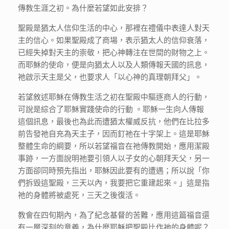
傳教生涯之初。為什麼若望如此安排？
聖殿是猶太人信仰生活的中心，那裡在禮儀中表達人對天
主的信心。如果聖殿成了商場，表示猶太人的信仰衰落，
已經失掉對天主的崇敬，把心神轉注在世間的財物之上。
而耶穌的使命，便是向猶太人以及人類傳報天國的訊息，
祂啟示天主是父，也要求人「以心神的真理朝拜父」。
若望敘述耶穌在傳教生活之初在聖殿中驅逐商人的行動，
可說是綜合了耶穌實踐使命的行動 。耶穌一生向人傳報
這個訊息，最後也為此而遭猶太權威反抗，他們在比拉多
前告發祂自充為天主子，因而釘祂在十字架上。這是耶穌
整體生命的綱要，所以若望福音在祂傳教開始，應用潔殿
事跡，一方面說明祂要引領人以子女的心朝拜天父，另一
方面卻同時預先指出，耶穌因此要有的遭遇；所以說「你
們拆毀這聖殿，三天以內，我要把它重建起來。」這是指
祂的身體將被處死，三天之後復活。
教會在四旬期內，為了紀念基督的苦難，應用這篇福音還
有一層深刻的意義，為什麼耶穌把聖殿比作祂的身體呢？