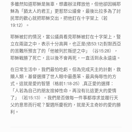
多雖然知道耶穌是無辜，想盡辦法釋放他，但他卻因稱耶
穌為「猶太人的君王」更惹怒公議會，最後比拉多為了討
民眾的歡心就把耶穌交出，把他釘在十字架上（若
19:12）。
耶穌被釘的情況，當公議員看見耶穌被釘在十字架上，豎
立在兩盜之中，表示十分高興，也正是(依53:12)對默西亞
的苦難所預言了的「他被列於叛逆之中」（谷15:28），
耶穌戰勝了死亡，且以後不會再死，一直活到永永遠遠。
在日常生活中，我們最怕吃虧。但為完成天主的計劃，救
贖人類，基督選擇了世人眼中最愚笨、最具侮辱性的方
式。這就是愛的智慧（格前1:18-25）,真正愛的選擇：
「人若為自己的朋友捨掉性命，再沒有比這更大的愛情
了」（若15:13）。我們是否做每一件事都尋求並履行天
父的意思而行呢？聖週所慶祝的，就是天主奇妙的愛的勝
利。