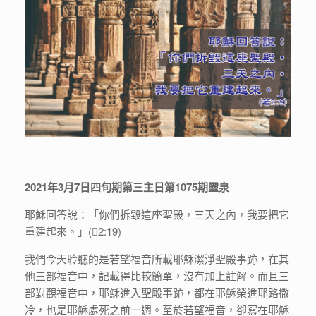
2021年3月7日四旬期第三主日第1075期靈泉
耶穌回答說：「你們拆毀這座聖殿，三天之內，我要把它
重建起來。」(𠰥2:19)
我們今天聆聽的是若望福音所載耶穌潔淨聖殿事跡，在其
他三部福音中，記載得比較簡單，沒有加上註解。而且三
部對觀福音中，耶穌進入聖殿事跡，都在耶穌榮進耶路撒
冷，也是耶穌處死之前一週。至於若望福音，卻寫在耶穌