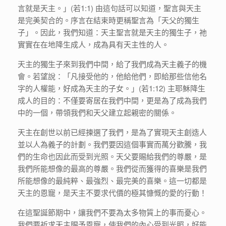
言就是天主。」(若1:1) 由這句話可以知道，聖言與天主
是完美契合的。序言在結束時更稱聖言為「天父的獨生
子」。因此，我們知道：天主聖言就是天主的獨生子，祂
實實在在地降生成人，成為具有天主性的人。
天主的獨生子來到我們中間，給了我們成為天主義子的機
會。若望說：「凡接受他的，他給他們，即給那些信他名
字的人權能，好成為天主的子女。」(若1:12) 主耶穌降生
成人的目的：不僅要寄居在我們中間，更是為了成為我們
中的一個，帶領我們和天父建立起親密的關係。
天主在創世以前已經揀選了我們，是為了實現天主創造人
並以人為義子的計劃。我們要因這個事實而萬分歡騰，我
們的生命也因此而受到光照。天父要賜給我們的尊嚴，是
我們所能想像的最高的尊嚴。我們從而獲得的喜樂是我們
所能想像的最純粹、最強烈、最完美的喜樂。這一切都是
天主的恩寵，是天主不要求代價的極其慷慨的愛的行動！
在這聖誕節期中，讓我們不要為太多物質上的事而憂心。
我們要祈求天主賜予恩寵，使我們的內心受到光照，好能