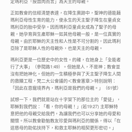
定瑪利亞「按血肉而言」為天主的母親。
正如教會的信經清楚表達，在降生奧跡中，聖神的德能藉
瑪利亞母性生育的能力，使永生的天主聖子降生在童貞女
瑪利亞的胎中受孕。因而瑪利亞童貞女成為了聖子的母
親，她孕育與生產耶穌一如其他母親一般，是一位真實的
母親。由於耶穌的天主性和人性是不可分割的，因此瑪利
亞除了是耶穌人性的母親外，也是天主的母親。
瑪利亞更是一位歷史中的女性。的確，在她身上「全能者
行了大事」（參閱路1:49）。但她是人，不是神；教會並
沒有把她神化。但她的一生積極參與了天主聖子降生人間
的救贖工程，梵二大公會議的＜教會憲章＞特別說明：
「因此在恩寵境界內，瑪利亞是我們的母親。」（61號）
試想一下，我們就是站在十字架下的那位主的「愛徒」，
耶穌對我們說：「看，你的母親！」(若19:27) 主耶穌特
意把他的母親交給我們，為讓我們也可以分享她的母愛和
關懷。所以教會勸勉教友珍愛與瑪利亞的關係，得以「在
這慈母的助佑扶持下，和救主耶穌的相契更形密切。」