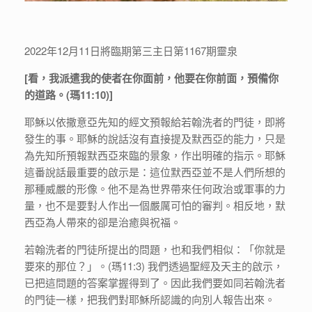
2022年12月11日將臨期第三主日第1167期靈泉
[看，我派遣我的使者在你面前，他要在你前面，預備你
的道路。(瑪11:10)]
耶穌以依撒意亞先知的經文預報給若翰洗者的門徒，即將
發生的事。耶穌的說話沒有直接提及默西亞的能力，只是
為先知所預報默西亞來臨的景象，作出明確的指示。耶穌
這番說話最重要的啟示是：這位默西亞並不是人們所想的
那種威嚴的形像。他不是為世界帶來任何政治或軍事的力
量，也不是要對人作出一個嚴厲可怕的審判。相反地，默
西亞為人帶來的卻是治癒與祝福。
若翰洗者的門徒所提出的問題，也和我們相似：「你就是
要來的那位？」。(瑪11:3) 我們透過聖經及天主的啟示，
已把這問題的答案掌握得到了。因此我們要如同若翰洗者
的門徒一樣，把我們對耶穌所認識的向別人報告出來。