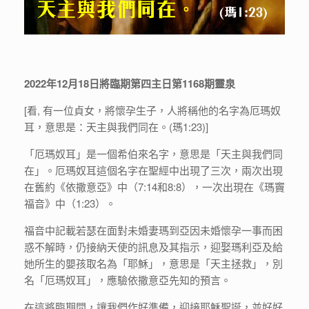
2022年12月18日將臨期第四主日第1168期靈泉
[看, 有一位貞女，將懷孕生子，人將稱他的名字為厄瑪奴
耳，意思是：天主與我們同在。(瑪1:23)]
「厄瑪奴耳」是一個希伯來名字，意思是「天主與我們同
在」。厄瑪奴耳這個名字在聖經中出現了三次，兩次出現
在舊約《依撒意亞》中（7:14和8:8），一次出現在《瑪竇
福音》中（1:23）。
福音中記載若瑟在面對未婚妻瑪到亞因未婚懷孕一事而困
惑不解時，仍接納天使的訊息及其指示，迎娶瑪利亞及給
她所生的嬰孩取名為「耶穌」，意思是「天主拯救」，別
名「厄瑪奴耳」，應驗依撒意亞先知的預言。
在這將臨期間，讓我們作好準備，迎接耶穌聖誕，並好好