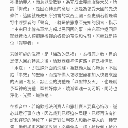
衪接納罪人，願意以愛赦罪，為完成全義而服從天父。所
謂「悔改」，是回心轉意的意思，這是為領受天國的先決
條件，這國就是先知所預言的默西亞國。聖史稱若翰是曠
野中呼號者的「聲音」，就是依撒意亞先知的預言，指示
上主由巴比倫充軍地方領以民回國的事，由充軍地返回是
耶穌拯救人類擺脫撒殫的奴役的預像和先聲，若翰就是這
位「報導者」。
若翰所施的洗禮，是「悔改的洗禮」，為得罪之赦，目的
是使人回心轉意之後，給默西亞準備道路。這洗禮僅是
「水洗」，即是純外面的洗滌，為鼓勵人回心轉意，不賦
給「事效」的聖寵，而是準備人領收聖寵和加入快要來臨
的天國。相反，默西亞的洗禮是「以聖神及火」，也是賦
予聖神的洗禮，聖神好像火，燒滅靈魂一切污垢，同時也
淨化、光照、熾熱衪。
在福音中，若翰勸戒法利賽人和撒杜賽人要真心悔改，誠
心誠意行事立功，因為裁判已經迫在眉睫，已經再沒有推
託和遲疑的時候了，這是對法利賽人和撒杜塞人的一種警
告：他們如再不回頭改過，必要像樹一樣，被砍倒，被投