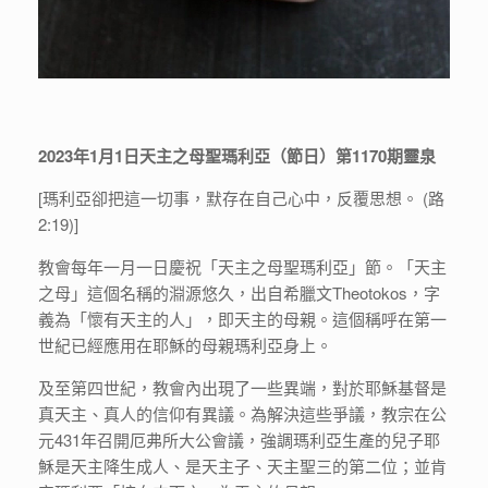
2023年1月1日天主之母聖瑪利亞（節日）第1170期靈泉
[瑪利亞卻把這一切事，默存在自己心中，反覆思想。 (路
2:19)]
教會每年一月一日慶祝「天主之母聖瑪利亞」節。「天主
之母」這個名稱的淵源悠久，出自希臘文Theotokos，字
義為「懷有天主的人」，即天主的母親。這個稱呼在第一
世紀已經應用在耶穌的母親瑪利亞身上。
及至第四世紀，教會內出現了一些異端，對於耶穌基督是
真天主、真人的信仰有異議。為解決這些爭議，教宗在公
元431年召開厄弗所大公會議，強調瑪利亞生產的兒子耶
穌是天主降生成人、是天主子、天主聖三的第二位；並肯