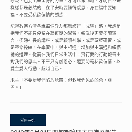
呼吸，也要出盡全身的力量，才可以做到時，才明白不是
樣樣都是必然的。在平安時要懂得感恩，身在福中要知
福。不要受私欲偏情的誘惑。
記得教宗方濟各說每個教友都應該行「成聖」路，我想是
指我們不能只停留在慕道期的學習，領洗後更要多讀聖
言、多聽神長的講座、或是報讀神學、或是聖經研習、或
是靈修操練。在學習中，與主相遇，增加與主溝通和領悟
祂的道理。從而在我們日常生活中，實行愛的行動報答主
對我們的恩典。不單只有感恩心，還要防範私欲偏情，以
愛主愛人行動，超越自己。
求主「不要讓我們陷於誘惑；但救我們免於凶惡，亞
孟。」