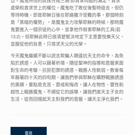
亞。魔鬼所用的試探分成三類:即貪享肉體的滿足、貪求
虛榮和貪求世上的權位。魔鬼吃了敗仗後暫時退去，但仍
等待時機，即是耶穌日後在耶路撒冷受難的事，那個時刻
是「黑暗的權勢」，是魔鬼全力攻擊耶穌的時候。那時魔
鬼要進入一個宗徒的心中，並拿他作殺害耶穌的工具(若
13:2)。但耶穌此時已很清楚堅決地定下主意要悅樂天父，
並服從他的旨意，只尋求天父的光榮。
今天魔鬼繼續不斷以謊言欺騙人類違抗天主的命令，為免
陷於誘惑，人可以藉著祈禱，隨從聖神的指導和恩寵來面
對生命的考驗，抗拒犯罪的誘惑，戰勝人性軟弱。教會每
年藉著四十天的四旬期，讓我們參與耶穌在曠野戰勝誘惑
的奧蹟，重點是克苦、齋戒和悔改，讓人在物性、靈性和
超性上戰勝魔鬼，不順從它的誤導，讓我們度天主子女的
生活，從而回憶起天主對我們的恩寵，讓天主淨化我們。