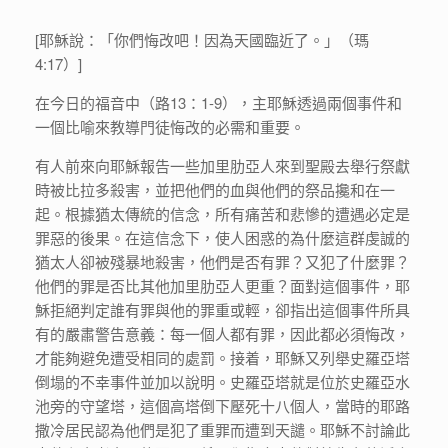
[耶穌說：「你們悔改吧！因為天國臨近了。」（瑪
4:17）]
在今日的福音中（路13：1-9），主耶穌透過兩個事件和
一個比喻來教導門徒悔改的必需和重要。
有人前來向耶穌報告一些加里肋亞人來到聖殿去舉行祭獻
時被比拉多殺害，並把他們的血與他們的祭品攙和在一
起。根據猶太傳統的信念，所有痛苦和悲慘的遭遇必定是
罪惡的後果。在這信念下，使人困惑的為什麼這群虔誠的
猶太人卻被殘暴地殺害，他們是否有罪？又犯了什麼罪？
他們的罪是否比其他加里肋亞人更重？面對這個事件，耶
穌拒絕判定誰有罪與他的罪重或輕，卻指出這個事件所具
有的嚴肅警告意義：每一個人都有罪，因此都必須悔改，
才能夠避免遭受相同的處罰。接着，耶穌又列舉史羅亞塔
倒塌的不幸事件並加以說明。史羅亞塔就是位於史羅亞水
池旁的守望塔，這個高塔倒下壓死十八個人，當時的耶路
撒冷居民認為他們是犯了重罪而遭到天譴。耶穌不討論此