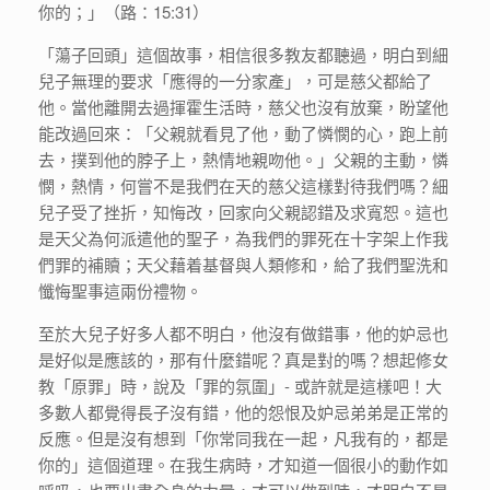
你的；」（路：15:31）
「蕩子回頭」這個故事，相信很多教友都聽過，明白到細
兒子無理的要求「應得的一分家產」，可是慈父都給了
他。當他離開去過揮霍生活時，慈父也沒有放棄，盼望他
能改過回來：「父親就看見了他，動了憐憫的心，跑上前
去，撲到他的脖子上，熱情地親吻他。」父親的主動，憐
憫，熱情，何嘗不是我們在天的慈父這樣對待我們嗎？細
兒子受了挫折，知悔改，回家向父親認錯及求寬恕。這也
是天父為何派遣他的聖子，為我們的罪死在十字架上作我
們罪的補贖；天父藉着基督與人類修和，給了我們聖洗和
懺悔聖事這兩份禮物。
至於大兒子好多人都不明白，他沒有做錯事，他的妒忌也
是好似是應該的，那有什麼錯呢？真是對的嗎？想起修女
教「原罪」時，說及「罪的氛圍」- 或許就是這樣吧！大
多數人都覺得長子沒有錯，他的怨恨及妒忌弟弟是正常的
反應。但是沒有想到「你常同我在一起，凡我有的，都是
你的」這個道理。在我生病時，才知道一個很小的動作如