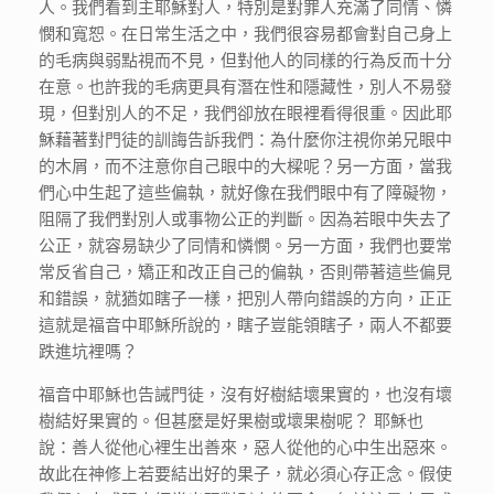
人。我們看到主耶穌對人，特別是對罪人充滿了同情、憐
憫和寬恕。在日常生活之中，我們很容易都會對自己身上
的毛病與弱點視而不見，但對他人的同樣的行為反而十分
在意。也許我的毛病更具有潛在性和隱藏性，別人不易發
現，但對別人的不足，我們卻放在眼裡看得很重。因此耶
穌藉著對門徒的訓誨告訴我們：為什麼你注視你弟兄眼中
的木屑，而不注意你自己眼中的大樑呢？另一方面，當我
們心中生起了這些偏執，就好像在我們眼中有了障礙物，
阻隔了我們對別人或事物公正的判斷。因為若眼中失去了
公正，就容易缺少了同情和憐憫。另一方面，我們也要常
常反省自己，矯正和改正自己的偏執，否則帶著這些偏見
和錯誤，就猶如瞎子一樣，把別人帶向錯誤的方向，正正
這就是福音中耶穌所說的，瞎子豈能領瞎子，兩人不都要
跌進坑裡嗎？
福音中耶穌也告誡門徒，沒有好樹結壞果實的，也沒有壞
樹結好果實的。但甚麼是好果樹或壞果樹呢？ 耶穌也
說：善人從他心裡生出善來，惡人從他的心中生出惡來。
故此在神修上若要結出好的果子，就必須心存正念。假使