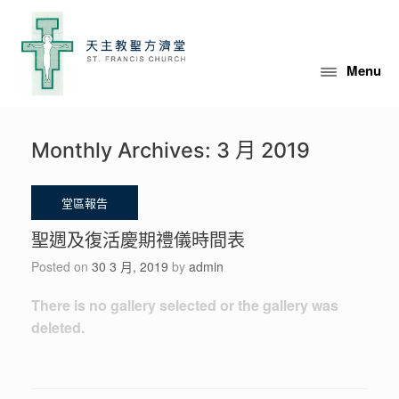
Skip
to
content
Menu
Monthly Archives:
3 月 2019
聖週及復活慶期禮儀時間表
Posted on
30 3 月, 2019
by
admin
There is no gallery selected or the gallery was
deleted.