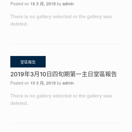
Posted on
16 3 月, 2019
by
admin
There is no gallery selected or the gallery was
deleted.
2019年3月10日四旬期第一主日堂區報告
Posted on
10 3 月, 2019
by
admin
There is no gallery selected or the gallery was
deleted.