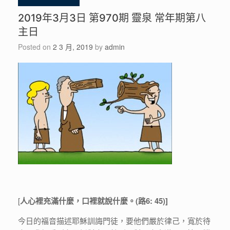
2019年3月3日 第970期 靈泉 常年期第八
主日
Posted on
2 3 月, 2019
by
admin
[
人
心裡充滿什麼，口裡就說什
麼。(路6: 45)]
今日的福音描述耶穌訓誨門徒，要他們嚴於律己，寬於待