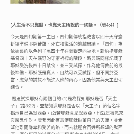
[人生活不只靠餅，也靠天主所說的一切話。（瑪4:4）]
今天是四旬期第一主日，四旬期傳統指教會以四十天守齋
祈禱準備耶穌苦難、死亡和復活的逾越奧蹟。「四旬」為
依據舊約以色列子民四十年在曠野走向福地。新約指耶穌
基督四十天在曠野的守齋祈禱的階段。路與瑪同樣記載了
耶穌受洗後四十日禁食，並三受試探，作為他傳教前的最
後準備。耶穌既是真人，自然可以受試探，但不同於亞
當，魔鬼的試探不能進入他的內心，因為他常與天主密切
結合。
魔鬼試探耶穌有兩個目的:(1)是為探知耶穌是否「天主
子」(路3:22)。並想知道耶穌是否以「天主子」這個名字
揭示自己為默西亞。(2)若耶穌真是默西亞，也就是被派來
與魔鬼作對。魔鬼因此有意使耶穌拋棄自己的天職，並希
望他離開謙卑和受苦的路，而去就迎合百姓所想望的默西