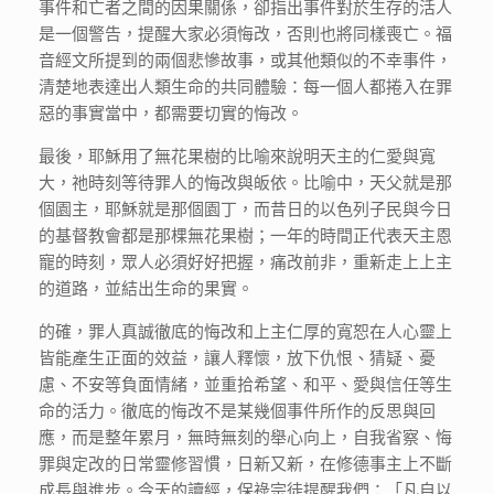
事件和亡者之間的因果關係，卻指出事件對於生存的活人
是一個警告，提醒大家必須悔改，否則也將同樣喪亡。福
音經文所提到的兩個悲慘故事，或其他類似的不幸事件，
清楚地表達出人類生命的共同體驗：每一個人都捲入在罪
惡的事實當中，都需要切實的悔改。
最後，耶穌用了無花果樹的比喻來說明天主的仁愛與寬
大，祂時刻等待罪人的悔改與皈依。比喻中，天父就是那
個園主，耶穌就是那個園丁，而昔日的以色列子民與今日
的基督教會都是那棵無花果樹；一年的時間正代表天主恩
寵的時刻，眾人必須好好把握，痛改前非，重新走上上主
的道路，並結出生命的果實。
的確，罪人真誠徹底的悔改和上主仁厚的寬恕在人心靈上
皆能產生正面的效益，讓人釋懷，放下仇恨、猜疑、憂
慮、不安等負面情緒，並重拾希望、和平、愛與信任等生
命的活力。徹底的悔改不是某幾個事件所作的反思與回
應，而是整年累月，無時無刻的舉心向上，自我省察、悔
罪與定改的日常靈修習慣，日新又新，在修德事主上不斷
成長與進步。今天的讀經，保祿宗徒提醒我們：「凡自以