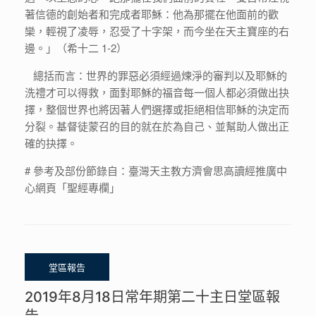
著信德的創始者和完成者耶穌：他為那擺在他面前的歡
欒，輕視了凌辱，忍受了十字架，而今坐在天主寶座的右
邊。」（希十二 1-2）
總括而言：世界的罪惡必須經過煉淨的審判以及耶穌的
洗禮才可以得救，面對耶穌的福音每一個人都必須做出抉
擇，整個世界也將因著人們選擇或拒絕相信耶穌的決定而
分裂。基督徒蒙召的目的就在於為自己、並幫助人做出正
確的抉擇。
# 參考及部份節錄自：臺灣天主教方濟會思高讀經推廣中
心網頁「聖經專欄」
2019年8月18日常年期第二十主日堂區報