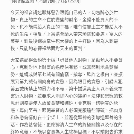
[你所備置的，將歸誰呢？(路12:20)]
今天的福音講述耶穌警告跟隨自己的人，切勿醉心於世
物。真正的生命不在於豐盛的財帛，金錢不能買人的不
死，也不能帶給人真正的幸福，唯有信靠上主才能給人不
死的生命。相反，財富還會給人帶來煩惱和憂慮，富人的
美夢，到最後總被掌生死大權的上主打破，因為人到最
後，只能夠赤裸裸地面對天主的審判。
大家還記得舊約第十誡「毋貪他人財物」是勸勉人不要貪
心，克制對地上財富的過度佔有慾，或無節制地貪婪權
勢。這構成與第七誡有關偷竊、搶奪、欺詐之根由，並擴
展到第九誡有關肉身的貪慾，因為眼目的貪慾，引誘人犯
第五誡所禁止的暴力和不義。第十誡還禁止人以不義來損
害近人財物，並要求人消除內心的嫉妒。法律和恩寵的救
恩計劃務要使人放棄貪婪和嫉妒，並克服一切物質的誘
惑，導向至善。跟隨基督的人必須克服這些障礙，把肉身
和私慾偏情釘在十字架上，並隨從聖神的引導過聖善的生
活。作為基督徒，更應認清人生命的終極關懷以及存在的
終極意義，不能以富貴為人生終極目標，不以驕傲去追求