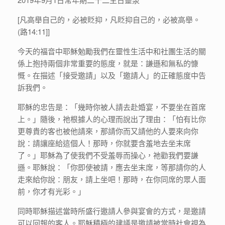
[凡高舉自己的，必被貶抑，凡貶抑自己的，必被高舉。
(路14:11]]
今天的福音中耶穌勉勵我們在靈性生活中和社團生活的關
係上抱持兩個非常重要的態度，就是：謙遜和無私的慷
慨。在描述「接受邀請」以及「邀請人」的正確態度中告
訴我們。
耶穌的忠告是：「幾時你被人請去赴婚宴，不要坐在首席
上。」隨後，祂根據人的心理而說出了理由：「怕有比你
更尊貴的客也被他請來，那請你而又請他的人要來向你
說：請讓座給這個人！那時，你就要含羞地去坐末席
了。」耶穌為了使我們不受羞辱而操心，祂勸我們要謙
遜。耶穌說：「你即使被請，應去坐末席，等那請你的人
走來給你說：朋友，請上坐吧！那時，在你同席的眾人面
前，你才有光彩。」
同時耶穌描述當時所盛行邀請人參與宴會的方式，是邀請
可以回報的客人。耶穌積極的建議是邀請被當時社會視為