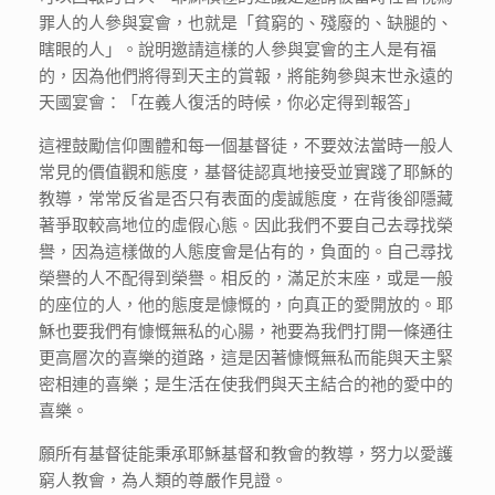
罪人的人參與宴會，也就是「貧窮的、殘廢的、缺腿的、
瞎眼的人」。說明邀請這樣的人參與宴會的主人是有福
的，因為他們將得到天主的賞報，將能夠參與末世永遠的
天國宴會：「在義人復活的時候，你必定得到報答」
這裡鼓勵信仰團體和每一個基督徒，不要效法當時一般人
常見的價值觀和態度，基督徒認真地接受並實踐了耶穌的
教導，常常反省是否只有表面的虔誠態度，在背後卻隱藏
著爭取較高地位的虛假心態。因此我們不要自己去尋找榮
譽，因為這樣做的人態度會是佔有的，負面的。自己尋找
榮譽的人不配得到榮譽。相反的，滿足於末座，或是一般
的座位的人，他的態度是慷慨的，向真正的愛開放的。耶
穌也要我們有慷慨無私的心腸，祂要為我們打開一條通往
更高層次的喜樂的道路，這是因著慷慨無私而能與天主緊
密相連的喜樂；是生活在使我們與天主結合的祂的愛中的
喜樂。
願所有基督徒能秉承耶穌基督和教會的教導，努力以愛護
窮人教會，為人類的尊嚴作見證。