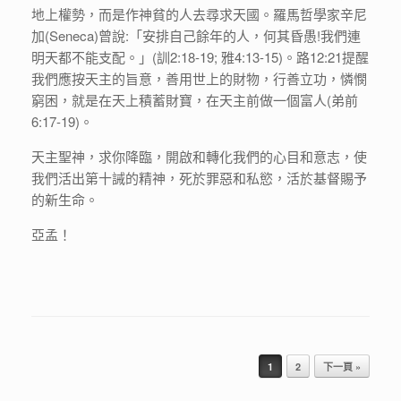
地上權勢，而是作神貧的人去尋求天國。羅馬哲學家辛尼
加(Seneca)曾說:「安排自己餘年的人，何其昏愚!我們連
明天都不能支配。」(訓2:18-19; 雅4:13-15)。路12:21提醒
我們應按天主的旨意，善用世上的財物，行善立功，憐憫
窮困，就是在天上積蓄財寶，在天主前做一個富人(弟前
6:17-19)。
天主聖神，求你降臨，開啟和轉化我們的心目和意志，使
我們活出第十誡的精神，死於罪惡和私慾，活於基督賜予
的新生命。
亞孟！
Post navigation
1
2
下一頁 »