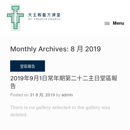
Menu
Monthly Archives:
8 月 2019
2019年9月1日常年期第二十二主日堂區報
告
Posted on
31 8 月, 2019
by
admin
There is no gallery selected or the gallery was
deleted.