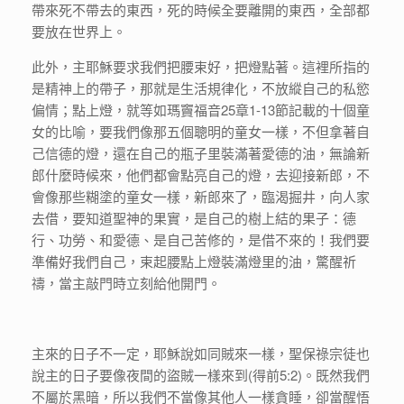
帶來死不帶去的東西，死的時候全要離開的東西，全部都
要放在世界上。
此外，主耶穌要求我們把腰束好，把燈點著。這裡所指的
是精神上的帶子，那就是生活規律化，不放縱自己的私慾
偏情；點上燈，就等如瑪竇福音25章1-13節記載的十個童
女的比喻，要我們像那五個聰明的童女一樣，不但拿著自
己信德的燈，還在自己的瓶子里裝滿著愛德的油，無論新
郎什麼時候來，他們都會點亮自己的燈，去迎接新郎，不
會像那些糊塗的童女一樣，新郎來了，臨渴掘井，向人家
去借，要知道聖神的果實，是自己的樹上結的果子：德
行、功勞、和愛德、是自己苦修的，是借不來的！我們要
準備好我們自己，束起腰點上燈裝滿燈里的油，驚醒祈
禱，當主敲門時立刻給他開門。
主來的日子不一定，耶穌說如同賊來一樣，聖保祿宗徒也
說主的日子要像夜間的盜賊一樣來到(得前5:2)。既然我們
不屬於黑暗，所以我們不當像其他人一樣貪睡，卻當醒悟