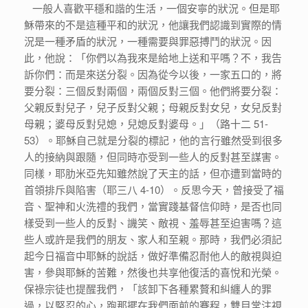
一般人喜歡平穩和諧的生活，一個安寧的狀況。但是耶
穌帶來的不是這種平和的狀況，他讓我們認識到實際的情
況是一種矛盾的狀況，一種需要與罪惡搏鬥的狀況。因
此，他說：「你們以為我來是給地上送和平嗎？不，我告
訴你們：而是來送分裂。因為從今以後，一家五口的，將
要分裂：三個反對兩個，兩個反對三個。他們將要分裂：
父親反對兒子，兒子反對父親；母親反對女兒，女兒反對
母親；婆母反對兒媳，兒媳反對婆母。」（路十二 51-
53）。耶穌自己就是分裂的標記，他的言行雖然受到很多
人的接納與跟隨，但同時亦受到一些人的反對甚至謀害。
同樣，耶肋米亞先知雖然說了天主的話，但亦遭到當時的
首領排斥與陷害（耶三八 4-10）。反思今天，曾接受了福
音、聖神和火洗禮的我們，當實踐基督信仰時，是否也同
樣受到一些人的反對、譏笑、敵視、羞辱甚至迫害嗎？這
些人或許是我們的朋友、家人和至親。那時，我們必須記
起今日福音中耶穌的說話，做好準備忍耐他人的敵視與迫
害，參與耶穌的苦難，然後也共享他復活的喜悅和光榮。
保祿宗徒也提醒我們，「該卸下各種累贅和糾纏人的罪
過，以堅忍的心，跑那擺在我們面前的賽程，雙目常注視