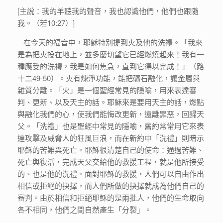
[主說：我的羊聽我的聲音，我也認識他們，他們也跟隨
我。（若10:27）]
在今天的福音中，耶穌特別提到火及他的洗禮。「我來
是為把火投在地上，並多麼切望它已經燃燒起來！我有一
種應受的洗禮，我是如何焦急，直到它得以完成！」（路
十二49-50）。火有煉淨功能，能把礦石融化，讓金屬與
雜質分離。「火」是一個聖經常見的隱喻，用來表達審
判、更新、以及天主的話。耶穌來是要用天主的話，燃點
與融化我們的心，使我們能悔改更新，遠離罪惡，回歸天
父。「洗禮」也是聖經中常見的隱喻，舊約常常用它來表
達攻擊及威脅人的狂風巨浪，而在新約中「洗禮」則暗示
耶穌的苦難與死亡。耶穌很清楚自己的使命：通過苦難、
死亡與復活，完成天父交給他的救援工程，就是他所接受
的、也是他的洗禮。面對耶穌的救援，人們可以自由作出
相信或拒絕的抉擇，而人們所做的抉擇就成為他們自己的
審判。由於相信和拒絕耶穌的是兩批人，他們的生命取向
各不相同，他們之間自然產生「分裂」。