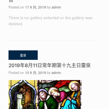
告
Posted on
17 8 月, 2019
by
admin
There is no gallery selected or the gallery was
deleted.
2019年8月11日常年期第十九主日靈泉
Posted on
10 8 月, 2019
by
admin