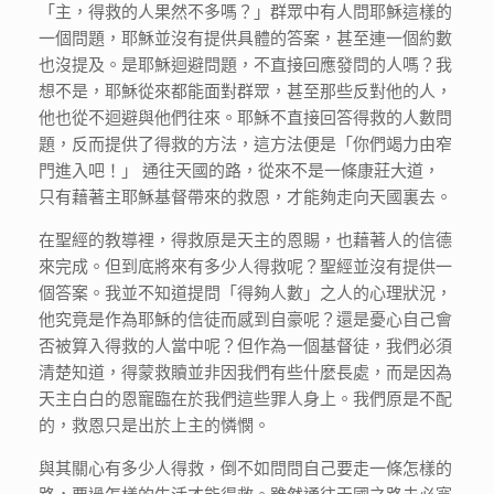
「主，得救的人果然不多嗎？」群眾中有人問耶穌這樣的
一個問題，耶穌並沒有提供具體的答案，甚至連一個約數
也沒提及。是耶穌迴避問題，不直接回應發問的人嗎？我
想不是，耶穌從來都能面對群眾，甚至那些反對他的人，
他也從不迴避與他們往來。耶穌不直接回答得救的人數問
題，反而提供了得救的方法，這方法便是「你們竭力由窄
門進入吧！」 通往天國的路，從來不是一條康莊大道，
只有藉著主耶穌基督帶來的救恩，才能夠走向天國裏去。
在聖經的教導裡，得救原是天主的恩賜，也藉著人的信德
來完成。但到底將來有多少人得救呢？聖經並沒有提供一
個答案。我並不知道提問「得夠人數」之人的心理狀況，
他究竟是作為耶穌的信徒而感到自豪呢？還是憂心自己會
否被算入得救的人當中呢？但作為一個基督徒，我們必須
清楚知道，得蒙救贖並非因我們有些什麼長處，而是因為
天主白白的恩寵臨在於我們這些罪人身上。我們原是不配
的，救恩只是出於上主的憐憫。
與其關心有多少人得救，倒不如問問自己要走一條怎樣的
路，要過怎樣的生活才能得救。雖然通往天國之路未必寬