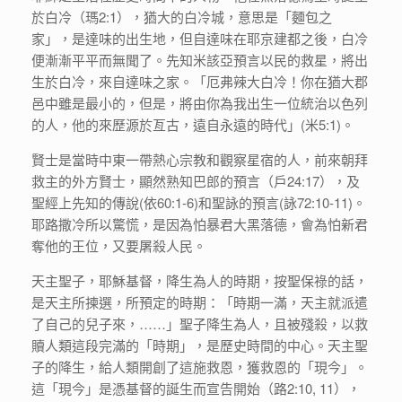
於白冷（瑪2:1），猶大的白冷城，意思是「麵包之
家」，是達味的出生地，但自達味在耶京建都之後，白冷
便漸漸平平而無聞了。先知米該亞預言以民的救星，將出
生於白冷，來自達味之家。「厄弗辣大白冷！你在猶大郡
邑中雖是最小的，但是，將由你為我出生一位統治以色列
的人，他的來歷源於亙古，遠自永遠的時代」(米5:1)。
賢士是當時中東一帶熱心宗教和觀察星宿的人，前來朝拜
救主的外方賢士，顯然熟知巴郎的預言（戶24:17），及
聖經上先知的傳說(依60:1-6)和聖詠的預言(詠72:10-11)。
耶路撒冷所以驚慌，是因為怕暴君大黑落德，會為怕新君
奪他的王位，又要屠殺人民。
天主聖子，耶穌基督，降生為人的時期，按聖保祿的話，
是天主所揀選，所預定的時期：「時期一滿，天主就派遣
了自己的兒子來，……」聖子降生為人，且被殘殺，以救
贖人類這段完滿的「時期」，是歷史時間的中心。天主聖
子的降生，給人類開創了這施救恩，獲救恩的「現今」。
這「現今」是憑基督的誕生而宣告開始（路2:10, 11），