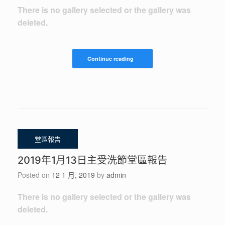
There is no gallery selected or the gallery was
deleted.
Continue reading
2019年1月13日主受洗節堂區報告
Posted on
12 1 月, 2019
by
admin
There is no gallery selected or the gallery was
deleted.