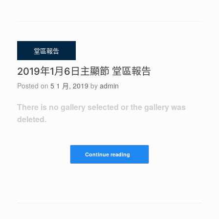
2019年1月6日主顯節 堂區報告
Posted on
5 1 月, 2019
by
admin
There is no gallery selected or the gallery was
deleted.
Continue reading