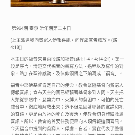
第964期 靈泉 常年期第二主日
[上主派遣我向貧窮人傳報喜訊，向俘虜宣告釋放。(路
4:18)]
本主日的福音來自兩段路加福音(路1:1-4，4:14-21)，第一
段是序言，清楚交代福音的書寫方法、過程以及寫作的對
象。路加在聖神感動、及信仰領悟之下編寫成「福音」。
福音中耶穌基督肯定自己的使命，教會緊隨基督向貧窮人
傳報喜訊；宣布天主的國已經藉著基督來到人間。天主把
人類從罪惡中、惡勢力中、束縛人的貧困中、可怕的死亡
威脅中，徹底地解救出來；這不但是因著耶穌的宣講和祂
的奇蹟，更是由於祂的死亡及復活，使教會切身體驗救恩
喜訊。所以，教會的首要任務便是向人類傳報這個喜訊。
今天福音中提到的貧窮人、俘虜、盲者，實在代表了整個