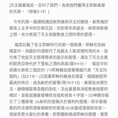
[天主藉著福音，召叫了我們，為使我們獲得主耶穌基督
的光榮。（得後2:14）]
今天的第一篇讀經講述新熙雍與天主的關係，新熙雍好
像是上主手中的珍貴花冠，仿如青年與處女、新郎與新娘
之間，充分表現了天主與聖教會之間所懷的愛情。
福音記載了吾主耶穌所行的第一個奇蹟。耶穌在加納
婚宴中，用最好的酒取代了為猶太人取潔禮所用的水，這
代表了他從天主那裡帶來的啟示和智慧，滿全了天主在舊
約默西亞時代許下豐裕之酒的承諾(箴9:4-5)。 福音中的
奇蹟大致有三個目的: (1)耶穌親自證實婚姻乃是「天主的
盟約」(拉2:14)。(2)因著耶穌的親身赴婚宴，婚姻被提到
最高的地位，成為新約的聖事(瑪19:3-12)，基督徒夫婦生
活，藉婚姻聖事恩寵的助佑，活出基督與淨配教會相愛的
標記，並能追隨基督犧牲自我和背負十字架。(3)神蹟亦暗
示了三種奧理: (a)新約的恩賜大於舊約的恩賜，即水象徵
舊約的法律而酒象徵新約的愛德;(b)水變成酒是給信徒一
個接受更大變化的準備，即麥麵餅變成耶穌的聖體，葡萄