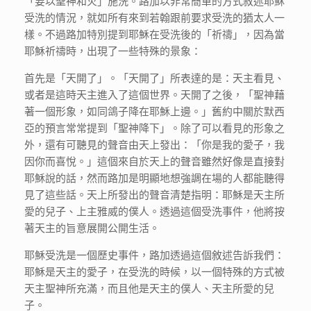
「要以聖神和火」施洗。路加以非常簡單的方式敘述耶穌
受洗的情況，就如所有來到若翰跟前要求受洗的猶太人一
樣。不過路加特別提到耶穌在受洗後的「祈禱」，因為當
耶穌祈禱時，出現了一些特殊的景象：
首先是「天開了」。「天開了」所表達的是：天主看見、
或者是這時天主進入了這個世界。天開了之後，「聖神藉
著一個形象，如同鴿子降在耶穌上邊。」舊約中關於默西
亞的預言常常提到「聖神降下」。除了可以看見的形象之
外，還有可聽見的聲音由天上發出：「你是我的愛子，我
因你而喜悅。」這個來自於天上的聲音雖然好像是直接對
耶穌說的話，然而路加是明顯地想強調在場的人都能聽得
見了這些話。天上所發出的聲音清楚指明：耶穌是天主所
愛的兒子、上主雅威的僕人。透過這個受洗事件，他將按
著天主的旨意展開公開生活。
耶穌受洗是一個歷史事件，路加透過這個敘述告訴我們：
耶穌是天主的愛子，在受洗的時候，以一個特殊的方式被
天主聖神所充滿，而且他是天主的僕人、天主所愛的兒
子。