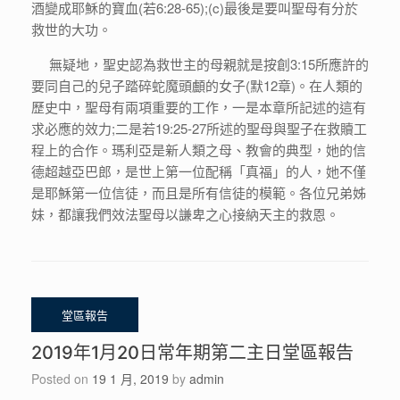
酒變成耶穌的寶血(若6:28-65);(c)最後是要叫聖母有分於
救世的大功。
無疑地，聖史認為救世主的母親就是按創3:15所應許的
要同自己的兒子踏碎蛇魔頭顱的女子(默12章)。在人類的
歷史中，聖母有兩項重要的工作，一是本章所記述的這有
求必應的效力;二是若19:25-27所述的聖母與聖子在救贖工
程上的合作。瑪利亞是新人類之母、教會的典型，她的信
德超越亞巴郎，是世上第一位配稱「真福」的人，她不僅
是耶穌第一位信徒，而且是所有信徒的模範。各位兄弟姊
妹，都讓我們效法聖母以謙卑之心接納天主的救恩。
2019年1月20日常年期第二主日堂區報告
Posted on
19 1 月, 2019
by
admin