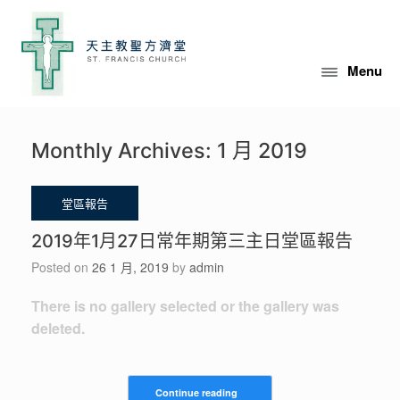
Skip
to
content
Menu
Monthly Archives:
1 月 2019
2019年1月27日常年期第三主日堂區報告
Posted on
26 1 月, 2019
by
admin
There is no gallery selected or the gallery was
deleted.
Continue reading