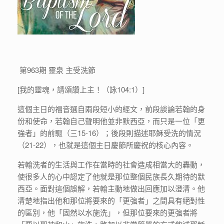
第963期 靈泉 主受洗節
[我的靈魂，請頌讚上主！（詠104:1）]
這個主日的福音選自兩段短小的經文，前段談論若翰的身
份和使命，若翰自己聲明他並非默西亞，而只是一位「更
強者」的前驅（三15-16）；後段則描述耶穌受洗的情況
（21-22），也就是這個主日慶節所慶祝的核心內容。
若翰洗者的生活與工作在當時的社會造成相當大的轟動，
使很多人的心中認定了他就是那位整個民族長久期待的默
西亞。面對這個誤解，若翰主動地做出回應加以澄清。他
清楚地指出他和那位將要來的「更強者」之間具有絕對性
的區別，他「固然以水施洗」，但那位要來的更強者將