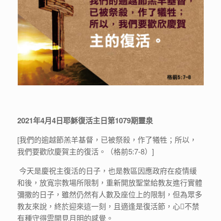
2021年4月4日耶穌復活主日第1079期靈泉
[我們的逾越節羔羊基督，已被祭殺，作了犧牲；所以，
我們要歡欣慶賀主的復活。（格前5:7-8）]
今天是慶祝主復活的日子，也是教區因應政府在疫情緩
和後，放寬宗教場所限制，重新開放聖堂給教友進行實體
彌撒的日子，雖然仍然有人數及座位上的限制，但為眾多
教友來說，終於迎來這一刻，且適逢是復活節，心不禁
有種守得雲開見月明的感覺。