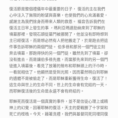
復活節是整個禮儀年中最重要的日子， 復活的主在我們
心中注入了無限的盼望與喜樂，也使我們的心充滿着愛，
感謝主為我們捨身而帶來人類的救恩。 福音告訴我們在
復活主日早上發生的事 ，瑪利亞瑪達肋納來到了耶穌的
墳墓那裡，發現石頭從墓門被挪開了，他並沒有即時想到
主已經復活，而是想必然有人把他搬走了，於是跑去把這
件事告訴耶穌的兩個門徒。 伯多祿和那另一個門徒立刻
奔去墳墓，那跑得快的另一個門徒，雖然先到了墳墓，卻
沒有進去，而是讓伯多祿先進，而當那先來到的另一個門
徒進入墳墓後，看見了放著的殮布和耶穌頭上的汗巾時，
一看就相信了。他顯然是受到光照，因而霍然明白到耶穌
的遺體不是被偷走了，而是耶穌重新獲得生命，復活了！
這生命與世上的生命不同，世上的生命會有完結的一天，
而耶穌復活後的生命是永遠不會有終結的。
耶穌死而復活是一個真實的事件，並不是信徒心理上或精
神上的幻覺，因著耶穌的復活，天主的愛戰勝了十字架和
死亡的桎梏。今天，藉著洗禮，我們與基督同死同埋同復