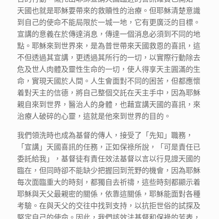
天國也就是耶穌要帶來的救贖性的治療。但耶穌清楚意識
到自己的使命不能局限於一城一地，它有更廣泛的目標。
宣講的意義在於傳達消息，傳達一個消息必須到不同的地
點。耶穌來到世界來，是為普世帶來天國救恩的喜訊，這
不但透過其宣講，更透過其所行的一切，以實際行動除去
危及世人肉體及靈性生命的一切，使人得享天主圓滿的生
命，實現天國於人間。人生會面對不同的困苦，但都應懷
着對天主的信德，將自己整個交託在天主手中，因為耶穌
親自來到世界，醫治人的身體，也藉宣講天國的喜訊，來
治療人破碎的心靈，這就是他來到世界的目的。
我們領洗時也成為基督的傳人，接受了「先知」職務，
「宣講」天國喜訊的任務，正如保祿所說，「可是責任已
委託給我」，基督徒有責任效法基督以言以行見證天國的
臨在，但同時卻不能缺少把握回到荒野的機會，因為耶穌
每次面臨重大的時刻，都獨自去祈禱，這些時刻都顯示着
耶穌與天父最親密的關係，依靠這關係，耶穌能面對各種
考驗。在與天父的交往中找到支持，以抗拒世俗的試探及
堅定自己的使命。因此，我們該效法基督和保祿的芳表，