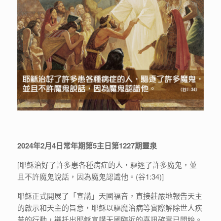
2024年2月4日常年期第5主日第1227期靈泉
[耶穌治好了許多患各種病症的人，驅逐了許多魔鬼，並
且不許魔鬼說話，因為魔鬼認識他。(谷1:34)]
耶穌正式開展了「宣講」天國福音，直接莊嚴地報告天主
的啟示和天主的旨意，耶穌以驅魔治病等實際解除世人疾
苦的行動，襯托出耶穌宣講天國臨近的喜訊確實已開始。