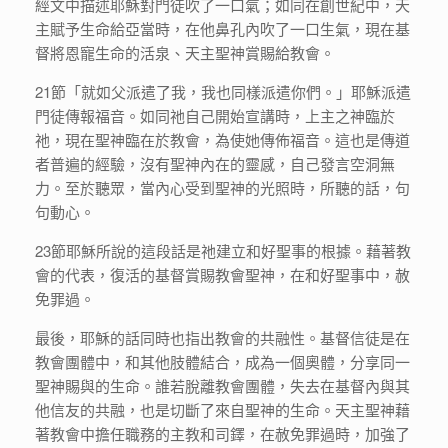
經文中描述耶穌對門徒吹了一口氣；如同在創世紀中，天
主賦予生命給亞當時，在他鼻孔內吹了一口生氣，現在基
督將恩寵生命的活泉、天主聖神賞賜給教會。
21節「就如父派遣了我，我也同樣派遣你們。」耶穌派遣
門徒傳報福音。如同祂自己開始宣講時，上主之神臨於
祂，現在聖神臨在於教會，為使她傳佈福音。這也是傳道
者普遍的經驗，沒有聖神內在的靈感，自己發言空洞無
力。至於聽眾，當內心受到聖神的光照時，所聽的話，句
句動心。
23節耶穌所說的這段話是祂建立和好聖事的根據。藉著教
會的代表，復活的基督賞賜教會聖神，在和好聖事中，赦
免罪過。
最後，耶穌的話同時也指出教會的共融性。基督信徒是在
教會團體中，和其他肢體結合，成為一個奧體，分享同一
聖神賜與的生命。誰若脫離教會團體，失去在基督內與其
他信友的共融，也是切斷了來自聖神的生命。天主聖神藉
著教會中擔任職務的主教和司鐸，在赦免罪過時，加強了