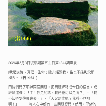
2026年5月3日復活期第五主日第1344期靈泉
[我是道路、真理、生命；除非經過我，誰也不能到父那
裡去。（若14:6）]
門徒們問了耶穌兩個問題。把問題解釋成今日的語言，或
許是這樣：「主！你走的路，我們也可以走嗎？」、「我
不知道要往哪裏去。」、「天父是誰呢？我看不見祂
啊！」… … 每人心中都有一些問題想問。然而，耶穌的