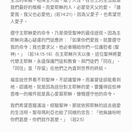
我們最好的楷模。而愛耶穌的人，必蒙受天父的愛。「誰
愛我，我父也必愛他」(若14:21)，因為父愛子，也希望世
人愛子。
遵守主耶穌愛的命令，乃是領受聖神的最佳途徑。因為主
耶穌向滿心疑慮的門徒應許：「如果你們愛我，就要遵守
我的命令；我也要求父，他必會賜給你們一位護慰者 (聖
神)。」（若14:15-16）在主耶穌升天以後，這位聖神將要
代替主耶穌，永遠保護門徒和教會，與門徒們「同在」、
「同住」並「存留」在他們之內直到世界的終結。
福音說世界看不到聖神，不認識聖神，而基督徒卻能看到
祂、認識祂，就是因為這份對主耶穌的愛。要獲得這些神
恩唯一的條件就是真心愛慕耶穌，慷慨遵守他的命令。
我們希望恩寵滿溢，經驗聖神，那就依照耶穌的話去過愛
的生活吧。聖母瑪利亞也給了同樣的忠告：「他無論吩咐
你們甚麼，你們就作甚麼。」（若2:5）