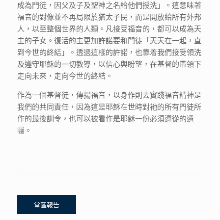
成為門徒，因父及子及聖神之名給他們授洗」。這意味著
福音的對像並不再局限於猶太子民，而是開放給所有外邦
人，以至整個世界的人類。凡接受福音的，都可以成為天
主的子女。復活的主更加許諾要和門徒「天天在一起，直
到今世的終結」。透過這樣的許諾，也靠着我們接受領洗
及遵守耶穌的一切教導，以信心與盼望，在基督的帶領下
走向未來，走向今世的終結。
作為一個基督徒，傳揚福音，以身作則去實踐福音精神是
我們的共同責任，因為這是耶穌在世時對衪的所有門徒所
作的最後訓令，也可以被看作是耶穌一份必須遵從的遺
囑。