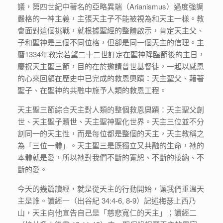
議，第四世紀中著名的亞略異端（Arianismus）過度強調
嚴格的一神主義，主張天主子不能被視為和天主一樣。教
會面對這個挑戰，就根據聖經的整體啟示，肯定天主父、
子和聖神是三個不同位格，但卻是同一個天主的信理。主
曆1334年教宗若望二十二世訂定在聖神降臨節後的主日，
慶祝天主聖三節，目的在於邀請普世基督徒，一起以感恩
的心來回顧在歷史中已完成的救恩奧蹟：天主聖父、藉著
聖子、在聖神的共融中施予人類的救恩工程。
天主聖三節綜合天主對人類的整個救恩奧蹟：天主聖父創
世、天主聖子贖世、天主聖神聖化世界。天主三位並不分
割同一的天主性，而是每位都是整個的天主，天主教稱之
為「三位一體」。天主聖三是既獨立又共融的生命，祂的
本體就是愛，所以祂對我們不斷的寬恕、不斷的接納、不
斷的愛。
今天的幾篇讀經，就是從天主的行動開始，讓我們重溫天
主是誰。讀經一（出谷紀 34:4-6, 8-9）記述梅瑟上西乃
山，天主向他宣告自己是「慈悲寬仁的天主」；讀經二