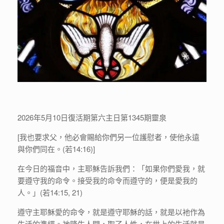
2026年5月10日復活期第六主日第1345期靈泉
[我也要求父，他必會賜給你們另一位護慰者，使他永遠
與你們同在。(若14:16)]
在今日的福音中，主耶穌告訴我們：「如果你們愛我，就
要遵守我的命令。接受我的命令而遵守的，便是愛我的
人。」(若14:15, 21)
遵守主耶穌愛的命令，就是遵守耶穌的話，就是以衪作為
生活的準繩。祂降生人間，取了人性，在世上的生活就是