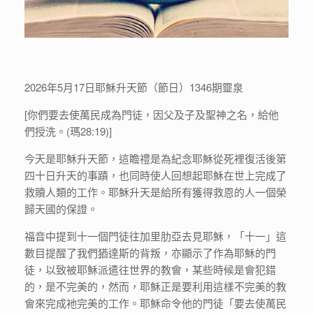
2026年5月17日耶穌升天節（節日）1346期靈泉
[你們要去使萬民成為門徒，因父及子及聖神之名，給他
們授洗。(瑪28:19)]
今天是耶穌升天節，這瞻禮是為紀念耶穌從死裡復活後第
四十日升天的事蹟，也同時使人回想起耶穌在世上完成了
救贖人類的工作。耶穌升天是給所有獲得救恩的人一個榮
歸天國的保證。
福音中提到十一個門徒往加里肋亞去見耶穌，「十一」這
數目提醒了我們猶達斯的背叛，亦顯示了作為耶穌的門
徒，以致被耶穌派遣往世界的教會，某些時候是會犯錯
的，是不完美的，然而，耶穌正是要利用這樣不完美的教
會來完成衪完美的工作。耶穌命令他的門徒「要去使萬民