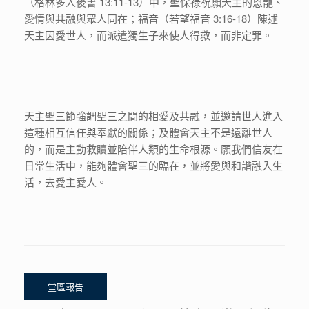
（格林多人後書 13:11-13）中，聖保祿祝願天主的恩寵、
愛情與共融與眾人同在；福音（若望福音 3:16-18）陳述
天主因愛世人，而派遣獨生子來使人得救，而非定罪。
天主聖三節強調聖三之間的相愛及共融，並邀請世人進入
這種相互信任與奉獻的關係；及體會天主不是遠離世人
的，而是主動救贖並陪伴人類的生命根源。願我們信友在
日常生活中，能夠體會聖三的臨在，並將愛與和諧融入生
活，去愛主愛人。