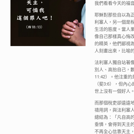
我們看看今天的福音
耶穌對那些自以為
利塞人，另一個是稅
生活的態度。當人
像自己那樣真心悔
的精英，他們鄙視
人刻畫出來，比喻
法利塞人獨自站著
別人、高抬自己，
11:42）。他注重
（斐3:6），但內
世上沒有一個好人
而那個稅吏卻遠遠
禱用詞，與法利塞
總結為：「凡自高
垂憐，會得到天主
不再全心信靠天主