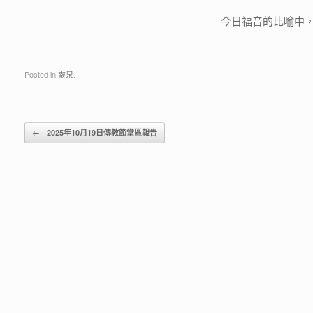
今日福音的比喻中
Posted in
靈泉
.
Post navigation
←
2025年10月19日傳教節堂區報告