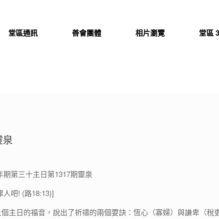
堂區通訊
善會團體
相片瀏覽
堂區 3
期靈泉
常年期第三十主日第1317期靈泉
! (路18:13)]
上個主日的福音，說出了祈禱的兩個要訣：恆心（寡婦）與謙卑（稅