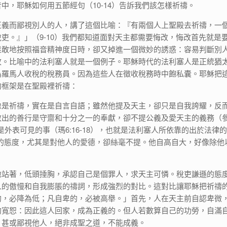
中，耶穌如何用五節經句（10-14）告訴我們該怎樣祈禱。
正義而鄙視別人的人，講了這個比喻：『有兩個人上聖殿去祈禱，一
吏。』」（9-10）我們都知道面對天主都需要悔改，悔改首先就是
果敢地按照福音精神度日時，卻又掉進一個微妙的誘惑：容易判斷別
改。比喻中的法利塞人就是一個例子。耶穌時代的法利塞人是正統猶
為羅馬人收稅的稅務員。因為這些人在徵收稅務時中飽私囊。耶穌把
的框架是在聖殿裡祈禱：
像是祈禱，實在是自言自語；雖然他提及天主，卻只是自我誇耀，反
數出的善行是守齋和十分之一的奉獻，卻不提公義及愛天主的義務（
的是外表可見的事（瑪6:16-18），也就是法利塞人所依靠的出於法律
心的態度，尤其是對他人的愛德，卻絲毫不提。他自高自大，好像除他
。
地站著，低頭捶胸，承認自己是個罪人，求天主可憐。稅吏謙遜的態
人的傲慢和自我膨脹的禱詞，形成強烈的對比。這對比讓耶穌把祈禱
的，必降為低；凡自卑的，必被高舉。」首先，人在天主前自認卑微
的寬恕：因此這人回家，成為正義的。但人若數算自己的功勞，自滿
，甚或鄙視他人，絕非成聖之道，不能成義。