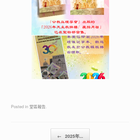
Posted in
堂區報告
.
Post navigation
←
2025年...