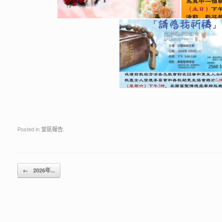
Posted in
堂區報告
.
Post navigation
←
2026年...