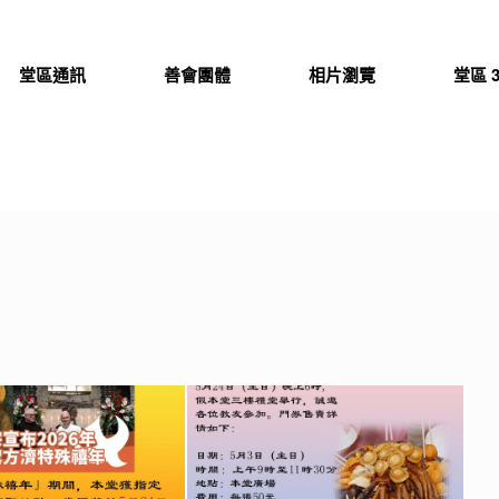
堂區通訊
善會團體
相片瀏覽
堂區 3