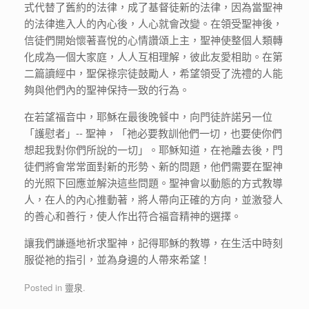
式代替了舊約的法律，成了基督徒新的法律，因為當聖神
的法律進入人的內心後，人心就會改變。在領受聖神後，
信徒們開始懷著喜悅的心情讚頌上主，聖神使整個人類轉
化成為一個大家庭，人人互相理解，彼此友愛相助。在第
二篇讀經中，聖保祿宗徒鼓勵人，希望領受了洗禮的人能
夠與他們內的聖神保持一致的行為。
在若望福音中，耶穌在最後晚餐中，向門徒許諾另一位
「護慰者」-- 聖神，「祂必要教訓他們一切，也要使你們
想起我對你們所說的一切」。耶穌知道，在祂離去後，門
徒們將會常常面對新的形勢、新的問題，他們需要在聖神
的光照下回應並解決這些問題。聖神會以動態的方式教導
人，在人的內心推動著，將人帶向正確的方向，並激發人
的善心和善行，使人作出符合福音精神的選擇。
讓我們謙遜地祈求聖神，記得耶穌的教導，在生活中時刻
服從祂的指引，並為身邊的人帶來希望！
Posted in
靈泉
.