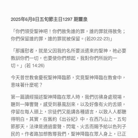
2025年6月8日五旬節主日1297 期靈泉
「你們領受聖神吧！你們赦免誰的罪，誰的罪就得赦免；
你們保留誰的罪，誰的罪就被保留。(若20:22-23)」
「那護慰者，就是父因我的名所要派遣來的聖神，祂必要
教訓你們一切，也要使你們想起，我對你們所說的一
切。」(若 14:26)
今天普世教會慶祝聖神降臨節，究竟聖神降臨在教會中，
意味著什麼呢？
第一篇讀經描述聖神降臨在眾人時，我們彷彿身處現場，
聽到一陣響聲，感受到暴風刮來，以及好像有火的舌頭，
停留在每人頭上，宗徒們又能講各種語言，以致人人都聽
得明白。其實，在舊約《出谷紀》中，在西乃山上，五旬
節那天，法律是通過雷聲、閃電、火舌而賜予給以色列子
民的。作者路加想教導我們，聖神降臨在眾人身上，已正