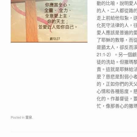
動的比喻，說明愛
的人，二人都從路
走上前給他包紮，
化死守法律的人，
愛人應該是普遍的
了耶穌的教導，而
是猶太人，卻反而
21:1-2）。另
徒的洗劫。但撒瑪
責。這就是耶穌給
麼？慈悲是對弱小
的，正如你們的天父
心情和各種態度。
化的。作基督徒，
忙，像那善心的撒
Posted in
靈泉
.