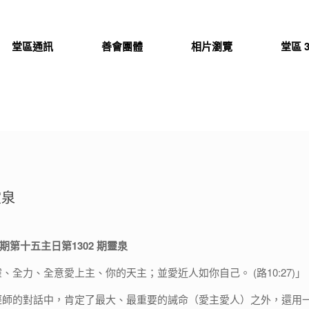
堂區通訊
善會團體
相片瀏覽
堂區 3
靈泉
年期第十五主日第1302 期靈泉
、全力、全意愛上主、你的天主；並愛近人如你自己。 (路10:27)」
經師的對話中，肯定了最大、最重要的誡命（愛主愛人）之外，還用