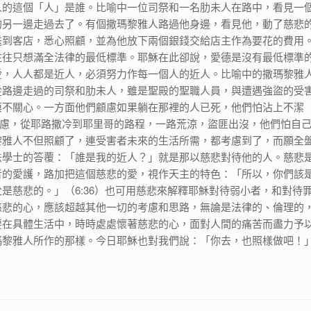
人的這個「人」是誰。比喻中一位司祭和一名肋未人在路中，看見一
的另一邊走過去了。有個撒瑪黎雅人路過他身邊，看見他，動了慈悲
送到客店，悉心照顧，並為他放下兩個銀錢交給店主作為要花的費用
往往只想滿全法律的最低標準。耶穌在此卻說，愛德是沒有最低標準
愛，人人都是近人，必須努力作每一個人的近人。比喻中的撒瑪黎雅
從路邊走過的司祭和肋未人，雖是聖殿的聖職人員，與遭遇強盜的受
漠不關心。一方面他們顧慮如果躺在那裡的人已死，他們怕沾上不潔
一個顧慮，從耶路撒冷到耶里哥的路程，一路荒涼，盜匪出沒，他們怕自
黎雅人不但照顧了，連受害者未來的生活所需，都考慮到了，而願全
法學士的答覆：「誰是我的近人？」就是那以慈悲對待他的人。慈悲
者的愛護，路加把這個慈悲的愛，視作天主的特色：「所以，你們該
是慈悲的。」（6:36）也可用慈悲來解釋耶穌對待弱小者，和對待
慈悲的心，應該超越其他一切的考慮和思路，無論是法律的、倫理的
要在具體生活中，時時處處懷著慈悲的心，面對人間的痛苦而盡力予
瑪黎雅人所作的那樣。今日耶穌也對我們說：「你去，也照樣做吧！