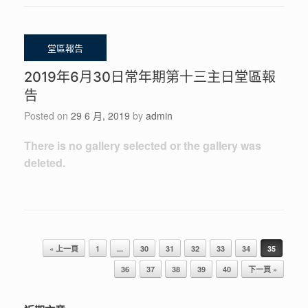
2019年6月30日常年期第十三主日堂區報
告
Posted on
29 6 月, 2019
by
admin
There is no gallery selected or the gallery was
deleted.
Post navigation
« 上一頁
1
...
30
31
32
33
34
35
36
37
38
39
40
下一頁 »