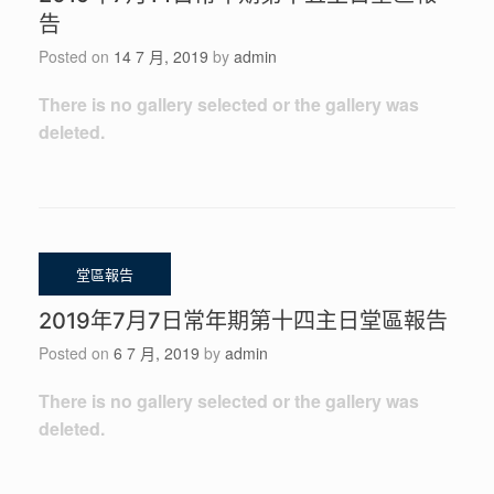
告
Posted on
14 7 月, 2019
by
admin
There is no gallery selected or the gallery was
deleted.
2019年7月7日常年期第十四主日堂區報告
Posted on
6 7 月, 2019
by
admin
There is no gallery selected or the gallery was
deleted.