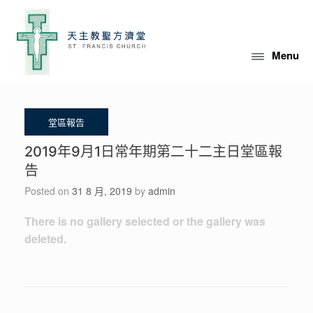
Skip
to
content
Menu
2019年9月1日常年期第二十二主日堂區報
告
Posted on
31 8 月, 2019
by
admin
There is no gallery selected or the gallery was
deleted.