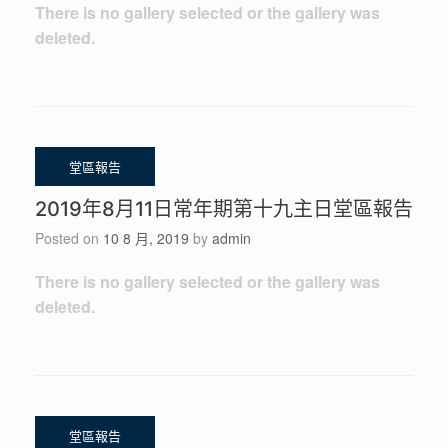
There is no gallery selected or the gallery was
deleted.
2019年8月11日常年期第十九主日堂區報告
Posted on
10 8 月, 2019
by
admin
There is no gallery selected or the gallery was
deleted.