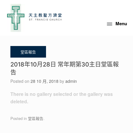
Skip
to
content
Menu
2018年10月28日 常年期第30主日堂區報
告
Posted on
28 10 月, 2018
by
admin
There is no gallery selected or the gallery was
deleted.
Posted in
堂區報告
.