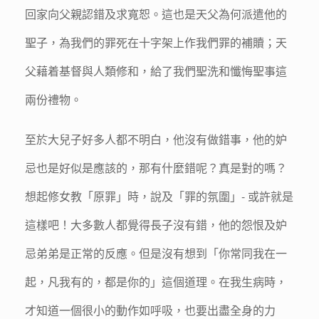
回家向父親認錯及求寬恕。這也是天父為何派遣他的
聖子，為我們的罪死在十字架上作我們罪的補贖；天
父藉着基督與人類修和，給了我們聖洗和懺悔聖事這
兩份禮物。
至於大兒子好多人都不明白，他沒有做錯事，他的妒
忌也是好似是應該的，那有什麼錯呢？真是對的嗎？
想起修女教「原罪」時，說及「罪的氛圍」- 或許就是
這樣吧！大多數人都覺得長子沒有錯，他的怨恨及妒
忌弟弟是正常的反應。但是沒有想到「你常同我在一
起，凡我有的，都是你的」這個道理。在我生病時，
才知道一個很小的動作如呼吸，也要出盡全身的力