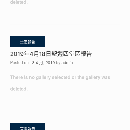
deleted.
2019年4月18日聖週四堂區報告
Posted on
18 4 月, 2019
by
admin
There is no gallery selected or the gallery was
deleted.