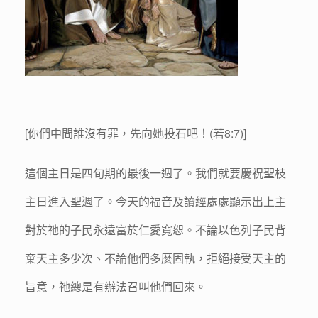
[你們中間誰沒有罪，先向她投石吧！(若8:7)]
這個主日是四旬期的最後一週了。我們就要慶祝聖枝
主日進入聖週了。今天的福音及讀經處處顯示出上主
對於祂的子民永遠富於仁愛寬恕。不論以色列子民背
棄天主多少次、不論他們多麼固執，拒絕接受天主的
旨意，祂總是有辦法召叫他們回來。