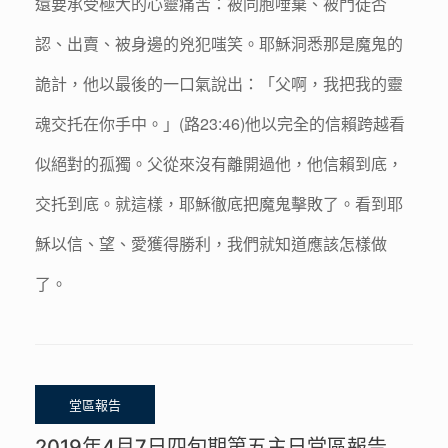
還要承受極大的心靈痛苦：被同胞唾棄、被門徒否
認、出賣、被身邊的兇犯嗤笑。耶穌洞悉那是魔鬼的
詭計，他以最後的一口氣說出：「父啊，我把我的靈
魂交托在你手中。」(路23:46)他以完全的信賴跨越看
似絕對的孤獨。父從來沒有離開過他，他信賴到底，
交托到底。就這樣，耶穌徹底把魔鬼擊敗了。看到耶
穌以信、望、愛獲得勝利，我們就知道應該怎樣做
了。
2019年4月7日四旬期第五主日堂區報告