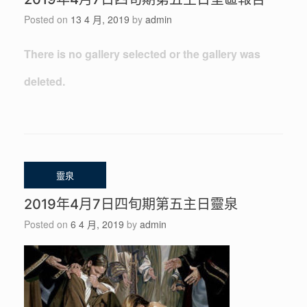
Posted on
13 4 月, 2019
by
admin
There is no gallery selected or the gallery was
deleted.
2019年4月7日四旬期第五主日靈泉
Posted on
6 4 月, 2019
by
admin